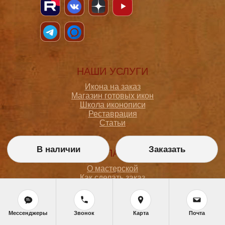
НАШИ УСЛУГИ
Икона на заказ
Магазин готовых икон
Школа иконописи
Реставрация
Статьи
В наличии
Заказать
ПОКУПАТЕЛЮ
О мастерской
Как сделать заказ
Доставка и оплата
Политика конфиденциальности
Согласие на обработку персональных данных
Политика обработки персональных данных
Мессенджеры
Звонок
Карта
Почта
Задать вопрос