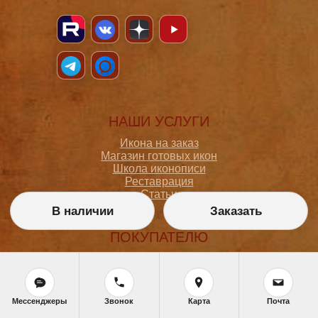
НАШИ УСЛУГИ
Икона на заказ
Магазин готовых икон
Школа иконописи
Реставрация
Статьи
В наличии
Заказать
ПОКУПАТЕЛЮ
О мастерской
Как сделать заказ
Доставка и оплата
Политика конфиденциальности
Мессенджеры
Звонок
Карта
Почта
Согласие на обработку персональных данных