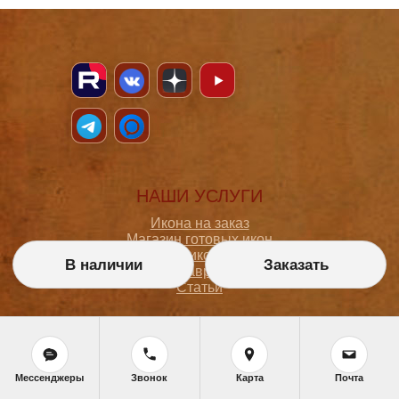
НАШИ УСЛУГИ
Икона на заказ
Магазин готовых икон
Школа иконописи
В наличии
Заказать
Реставрация
Статьи
ПОКУПАТЕЛЮ
О мастерской
Мессенджеры
Звонок
Карта
Почта
Как сделать заказ