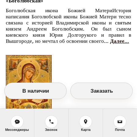
«Боголюбская»
Боголюбская икона Божией МатериИстория
написания Боголюбской иконы Божией Матери тесно
связана с историей Владимирской иконы и святым
князем Андреем Боголюбским. Он был сыном
киевского князя Юрия Долгорукого и правил в
Вышгороде, но мечтал об освоении своего...
Далее...
В наличии
Заказать
Православный календарь
Мессенджеры
Звонок
Карта
Почта
<<
Четверг, 1 Июля (18 Июня по старому