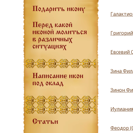
Подарить икону
Галактион
Перед какой
иконой молиться
Григорий
в различных
ситуациях
Евсевий 
Зина Фил
Написание икон
под оклад
Зинон Фи
Иулиания
Статьи
Феодор (