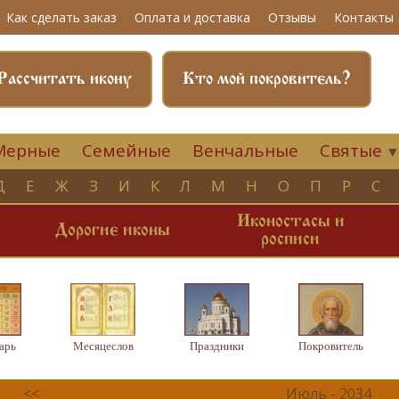
Как сделать заказ
Оплата и доставка
Отзывы
Контакты
Рассчитать икону
Кто мой покровитель?
Мерные
Семейные
Венчальные
Святые
Д
Е
Ж
З
И
К
Л
М
Н
О
П
Р
С
Иконостасы и
и
Дорогие иконы
росписи
арь
Месяцеслов
Праздники
Покровитель
<<
Июль - 2034