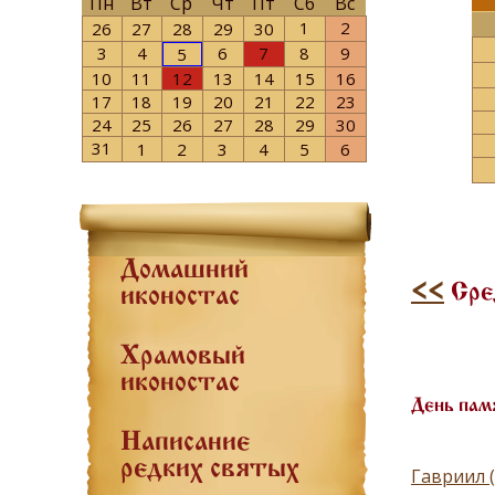
Пн
Вт
Ср
Чт
Пт
Сб
Вс
1
2
26
27
28
29
30
3
4
6
7
8
9
5
10
11
12
13
14
15
16
17
18
19
20
21
22
23
24
25
26
27
28
29
30
31
1
2
3
4
5
6
Домашний
<<
Сре
иконостас
Храмовый
иконостас
День пам
Написание
редких святых
Гавриил 