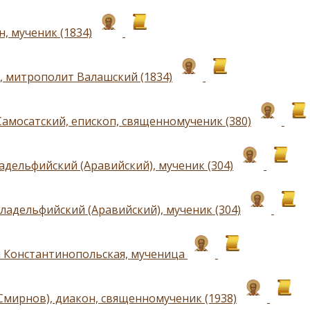
, мученик (1834)
, митрополит Валашский (1834)
Самосатский, епископ, священномученик (380)
адельфийский (Аравийский), мученик (304)
ладельфийский (Аравийский), мученик (304)
 Константинопольская, мученица
Смирнов), диакон, священномученик (1938)