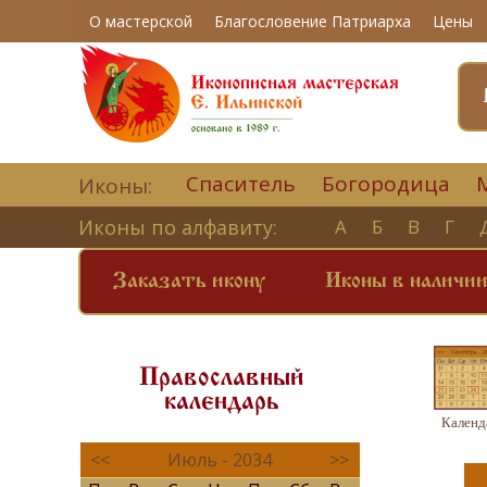
О мастерской
Благословение Патриарха
Цены
Спаситель
Богородица
Иконы:
Иконы по алфавиту:
А
Б
В
Г
Заказать икону
Иконы в наличи
Православный
календарь
Календ
<<
Июль - 2034
>>