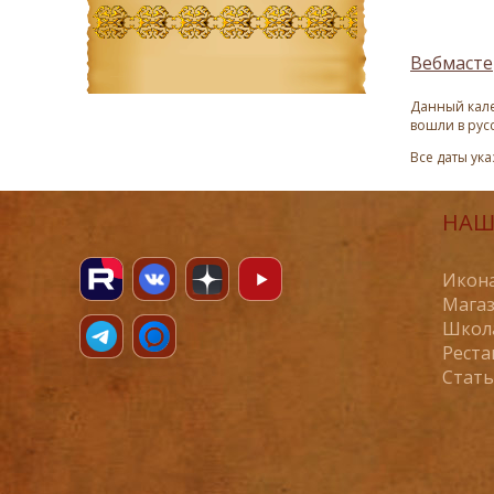
Вебмасте
Данный кале
вошли в рус
Все даты ук
НАШ
Икона
Магаз
Школ
Реста
Стат