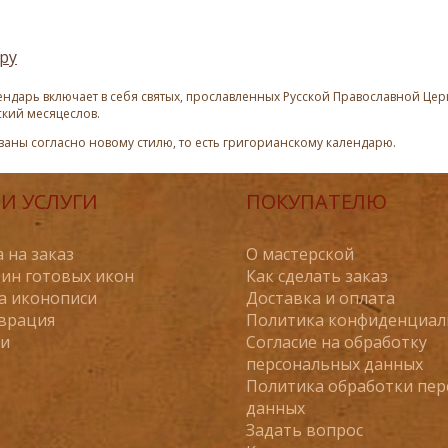
ру
ндарь включает в себя святых, прославленных Русской Православной Церк
ский месяцеслов.
азаны согласно новому стилю, то есть григорианскому календарю.
И УСЛУГИ
ПОКУПАТЕЛЮ
 на заказ
О мастерской
ин готовых икон
Как сделать заказ
а иконописи
Доставка и оплата
врация
Политика конфиденциал
ьи
Согласие на обработку
персональных данных
Политика обработки пе
данных
Задать вопрос