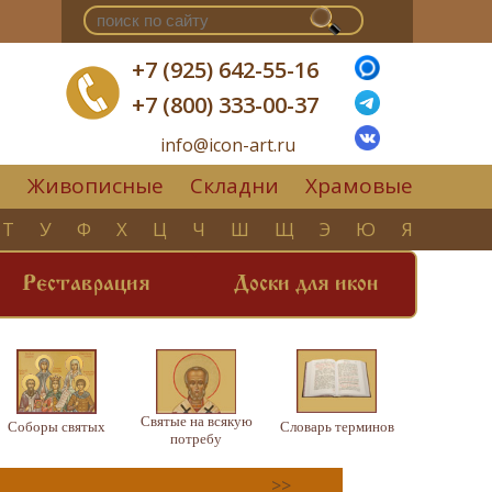
+7 (925) 642-55-16
+7 (800) 333-00-37
info@icon-art.ru
Живописные
Складни
Храмовые
▼
Т
У
Ф
Х
Ц
Ч
Ш
Щ
Э
Ю
Я
Реставрация
Доски для икон
Святые на всякую
Соборы святых
Словарь терминов
потребу
>>