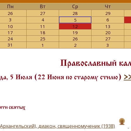
Пн
Вт
Ср
Чт
26
27
28
29
3
4
6
5
10
11
12
13
17
18
19
20
24
25
26
27
31
1
2
3
Православный ка
да, 5 Июля (22 Июня по старому стилю)
>
яти святых
(Архангельский), диакон, священномученик (1938)