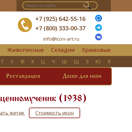
+7 (925) 642-55-16
+7 (800) 333-00-37
info@icon-art.ru
Живописные
Складни
Храмовые
▼
Т
У
Ф
Х
Ц
Ч
Ш
Щ
Э
Ю
Я
Реставрация
Доски для икон
ященномученик (1938)
тать житие
Стоимость икон