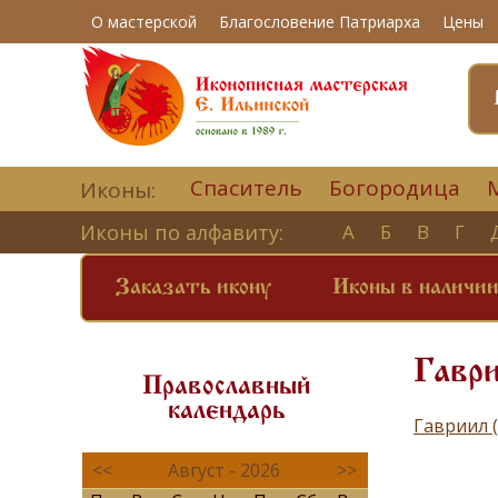
О мастерской
Благословение Патриарха
Цены
Спаситель
Богородица
Иконы:
Иконы по алфавиту:
А
Б
В
Г
Заказать икону
Иконы в наличи
Гаври
Православный
календарь
Гавриил 
<<
Август - 2026
>>