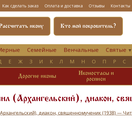
Как сделать заказ
Оплата и доставка
Отзывы
Контакты
Рассчитать икону
Кто мой покровитель?
Мерные
Семейные
Венчальные
Святые
Д
Е
Ж
З
И
К
Л
М
Н
О
П
Р
С
Иконостасы и
и
Дорогие иконы
росписи
ил (Архангельский), диакон, св
(Архангельский), диакон, священномученик (1938) — Чи