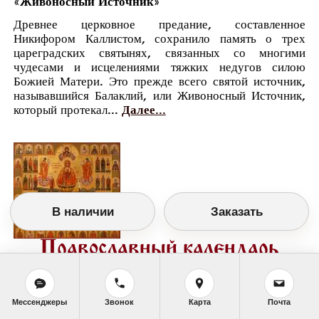
«Живоносный Источник»
Древнее церковное предание, составленное
Никифором Каллистом, сохранило память о трех
цареградских святынях, связанных со многими
чудесами и исцелениями тяжких недугов силою
Божией Матери. Это прежде всего святой источник,
называвшийся Балаклий, или Живоносный Источник,
который протекал...
Далее...
В наличии
Заказать
Православный календарь
<<
Понедельник, 24 Апреля (11 Апреля по
старому стилю)
>>
Мессенджеры
Звонок
Карта
Почта