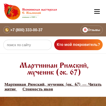
+7 (800) 333-00-37
Я
Отзывы
Кто мой покровитель?
Мартиниан Римский,
мученик (ок. 67)
Мартиниан Римский, мученик (ок. 67) — Читать
житие
Стоимость икон