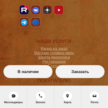
НАШИ УСЛУГИ
Икона на заказ
Магазин готовых икон
Школа иконописи
Реставрация
Статьи
В наличии
Заказать
ПОКУПАТЕЛЮ
О мастерской
Как сделать заказ
Доставка и оплата
Политика конфиденциальности
Мессенджеры
Звонок
Карта
Почта
Согласие на обработку персональных данных