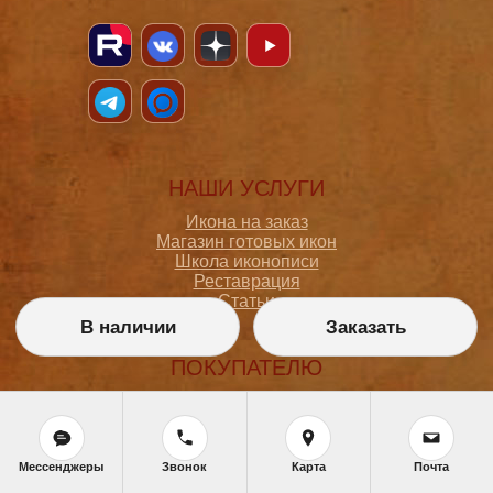
НАШИ УСЛУГИ
Икона на заказ
Магазин готовых икон
Школа иконописи
Реставрация
Статьи
В наличии
Заказать
ПОКУПАТЕЛЮ
О мастерской
Как сделать заказ
Доставка и оплата
Политика конфиденциальности
Мессенджеры
Звонок
Карта
Почта
Согласие на обработку персональных данных