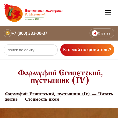
+7 (800) 333-00-37
Я
Отзывы
Кто мой покровитель?
Фармуфий Египетский,
пустынник (IV)
Фармуфий Египетский, пустынник (IV) — Читать
житие
Стоимость икон