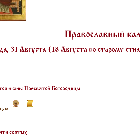
Православный ка
а, 31 Августа (18 Августа по старому ст
ся иконы Пресвятой Богородицы
ца»
яти святых