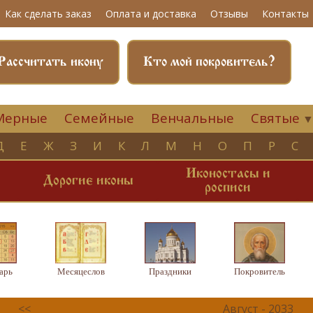
Как сделать заказ
Оплата и доставка
Отзывы
Контакты
Рассчитать икону
Кто мой покровитель?
Мерные
Семейные
Венчальные
Святые
Д
Е
Ж
З
И
К
Л
М
Н
О
П
Р
С
Иконостасы и
и
Дорогие иконы
росписи
арь
Месяцеслов
Праздники
Покровитель
<<
Август - 2033