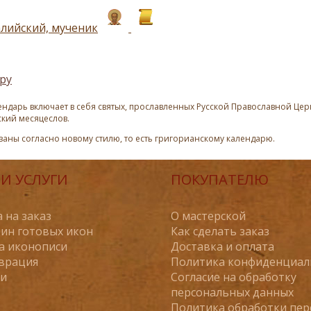
лийский, мученик
ру
ндарь включает в себя святых, прославленных Русской Православной Церк
ский месяцеслов.
азаны согласно новому стилю, то есть григорианскому календарю.
И УСЛУГИ
ПОКУПАТЕЛЮ
 на заказ
О мастерской
ин готовых икон
Как сделать заказ
а иконописи
Доставка и оплата
врация
Политика конфиденциал
ьи
Согласие на обработку
персональных данных
Политика обработки пе