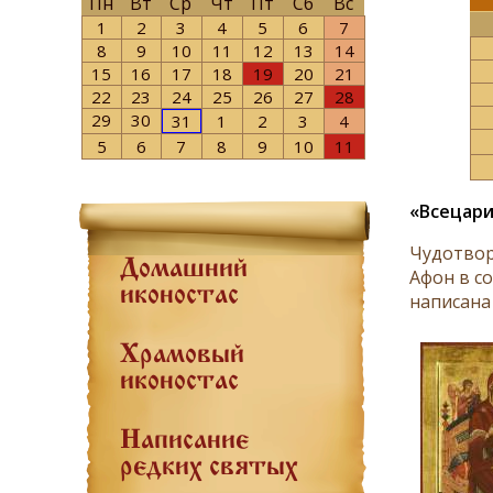
Пн
Вт
Ср
Чт
Пт
Сб
Вс
1
2
3
4
5
6
7
8
9
10
11
12
13
14
15
16
17
18
19
20
21
22
23
24
25
26
27
28
29
30
31
1
2
3
4
5
6
7
8
9
10
11
«Всецар
Чудотвор
Домашний
Афон в с
иконостас
написана 
Храмовый
иконостас
Написание
редких святых