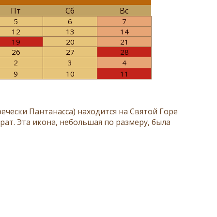
Пт
Сб
Вс
5
6
7
12
13
14
19
20
21
26
27
28
2
3
4
9
10
11
ечески Пантанасса) находится на Святой Горе
рат. Эта икона, небольшая по размеру, была