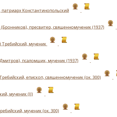
I, патриарх Константинопольский
 (Бронников), пресвитер, священномученик (1937)
 Требийский, мученик
(Дмитров), псаломщик, мученик (1937)
Требийский, епископ, священномученик (ок. 300)
ий, мученик (II)
ебийский, мученик (ок. 300)