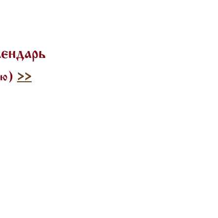
лендарь
илю)
>>