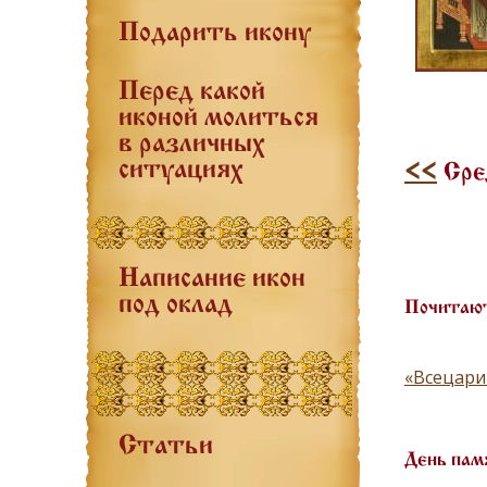
Подарить икону
Перед какой
иконой молиться
в различных
ситуациях
<<
Сред
Написание икон
под оклад
Почитают
«Всецари
Статьи
День пам