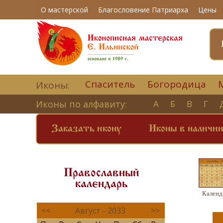
О мастерской
Благословение Патриарха
Цены
Спаситель
Богородица
Иконы:
Иконы по алфавиту:
А
Б
В
Г
Заказать икону
Иконы в наличи
Православный
календарь
Календ
<<
Август - 2033
>>