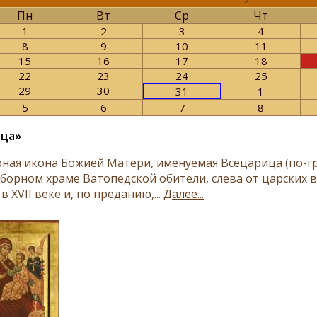
Пн
Вт
Ср
Чт
1
2
3
4
8
9
10
11
15
16
17
18
22
23
24
25
29
30
31
1
5
6
7
8
ица»
ная икона Божией Матери, именуемая Всецарица (по-гр
оборном храме Ватопедской обители, слева от царских в
в XVII веке и, по преданию,...
Далее...