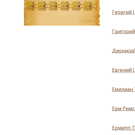
Георгий 
Григорий
Дионисий
Евгений 
Емилиан 
Ерм Римск
Ермипп Тр