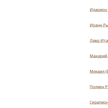
Иларион 
Иоанн Ры
Лавр Ита
Макарий,
Михаил (Е
Полиен Ри
Серапион 