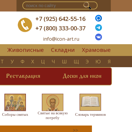
+7 (925) 642-55-16
+7 (800) 333-00-37
info@icon-art.ru
Живописные
Складни
Храмовые
▼
Т
У
Ф
Х
Ц
Ч
Ш
Щ
Э
Ю
Я
Реставрация
Доски для икон
Святые на всякую
Соборы святых
Словарь терминов
потребу
>>