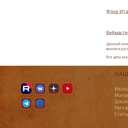
Флор Ита
Вебмасте
Данный кале
вошли в рус
Все даты ук
НАШ
Икона
Магаз
Школ
Реста
Стат