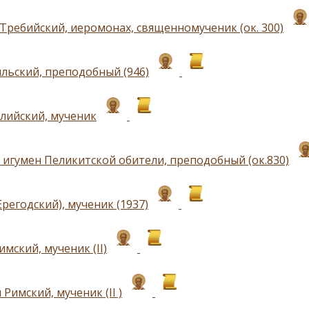
Требийский, иеромонах, священномученик (ок. 300)
льский, преподобный (946)
лийский, мученик
 игумен Пеликитской обители, преподобный (ок.830)
регодский), мученик (1937)
мский, мученик (II)
Римский, мученик (II )