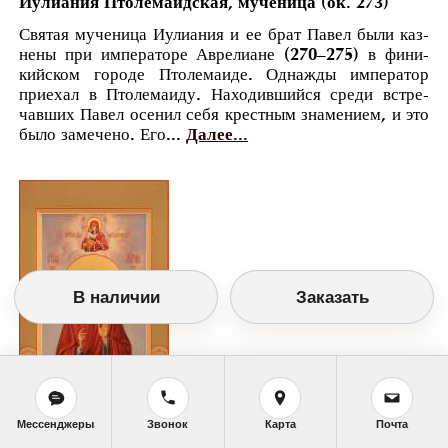
Иулиания Птолемаидская, мученица (ок. 273)
Святая мученица Иули­а­ния и ее брат Павел бы­ли каз­
не­ны при им­пе­ра­то­ре Авре­ли­ане (270–275) в фини­
кий­ском го­ро­де Пто­ле­ма­и­де. Од­на­жды им­пе­ра­тор
при­е­хал в Пто­ле­ма­и­ду. На­хо­див­ший­ся сре­ди встре­
чав­ших Па­вел осе­нил се­бя крест­ным зна­ме­ни­ем, и это
бы­ло за­ме­че­но. Его...
Далее...
В наличии
Заказать
Мессенджеры
Звонок
Карта
Почта