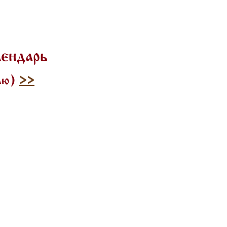
лендарь
илю)
>>