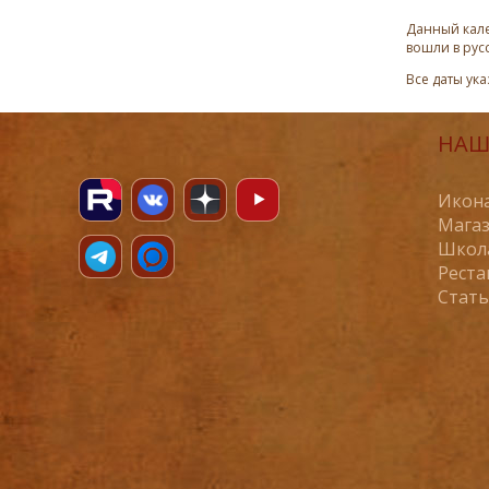
Данный кале
вошли в рус
Все даты ук
НАШ
Икона
Магаз
Школ
Реста
Стат