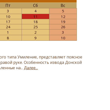
Пт
Сб
Вс
3
4
5
10
11
12
17
18
19
24
25
26
1
2
3
8
9
10
ого типа Умиление, представляет поясное
равой руке. Особенность извода Донской
ленные на...
Далее...