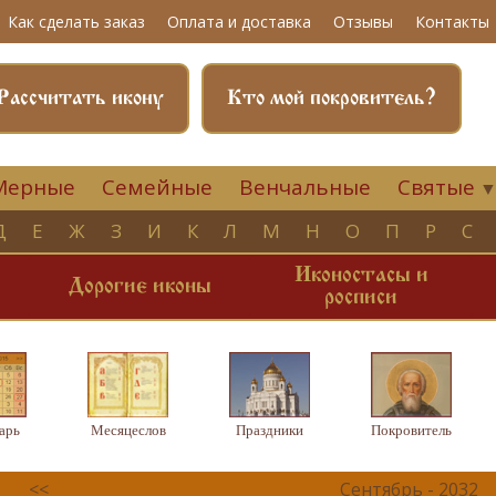
Как сделать заказ
Оплата и доставка
Отзывы
Контакты
Рассчитать икону
Кто мой покровитель?
Мерные
Семейные
Венчальные
Святые
Д
Е
Ж
З
И
К
Л
М
Н
О
П
Р
С
Иконостасы и
и
Дорогие иконы
росписи
арь
Месяцеслов
Праздники
Покровитель
<<
Сентябрь - 2032