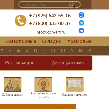
+7 (925) 642-55-16
+7 (800) 333-00-37
info@icon-art.ru
Живописные
Складни
Храмовые
▼
Т
У
Ф
Х
Ц
Ч
Ш
Щ
Э
Ю
Я
Реставрация
Доски для икон
Святые на всякую
Соборы святых
Словарь терминов
потребу
>>