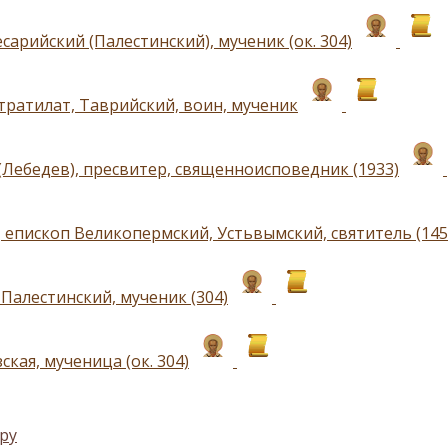
сарийский (Палестинский), мученик (ок. 304)
тратилат, Таврийский, воин, мученик
(Лебедев), пресвитер, священноисповедник (1933)
 епископ Великопермский, Устьвымский, святитель (145
Палестинский, мученик (304)
ская, мученица (ок. 304)
ру