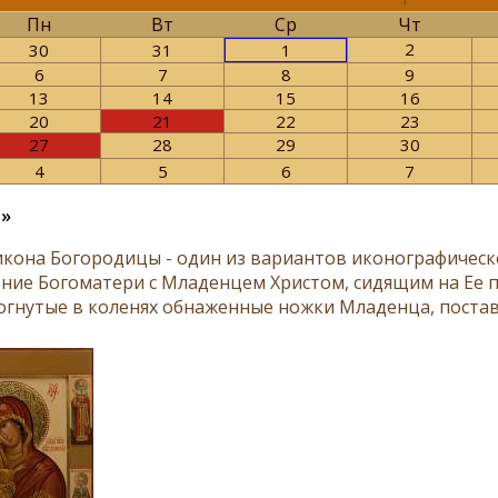
Пн
Вт
Ср
Чт
2
30
31
1
6
7
8
9
13
14
15
16
20
21
22
23
27
28
29
30
4
5
6
7
я»
икона Богородицы - один из вариантов иконографическ
ние Богоматери с Младенцем Христом, сидящим на Ее п
согнутые в коленях обнаженные ножки Младенца, постав