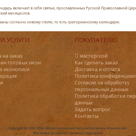
ндарь включает в себя святых, прославленных Русской Православной Церк
ский месяцеслов.
азаны согласно новому стилю, то есть григорианскому календарю.
И УСЛУГИ
ПОКУПАТЕЛЮ
 на заказ
О мастерской
ин готовых икон
Как сделать заказ
а иконописи
Доставка и оплата
врация
Политика конфиденциал
ьи
Согласие на обработку
персональных данных
Политика обработки пе
данных
Задать вопрос
Контакты
Copyright © 2003-2026 «Иконописная мастерская Екатерины Ильинской».
Все права на данной странице защищены