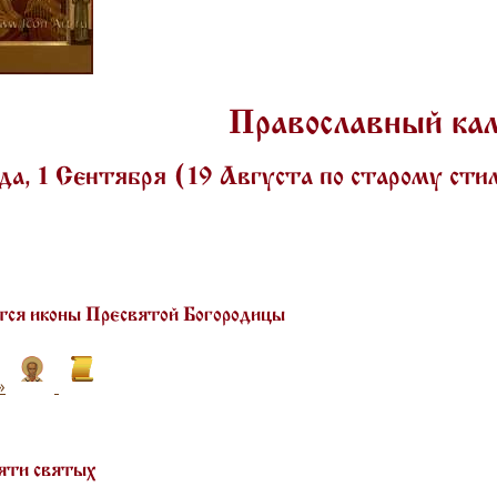
Православный ка
а, 1 Сентября (19 Августа по старому ст
ся иконы Пресвятой Богородицы
»
яти святых