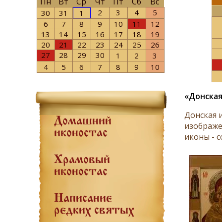
Пн
Вт
Ср
Чт
Пт
Сб
Вс
2
3
4
5
30
31
1
6
7
8
9
10
11
12
13
14
15
16
17
18
19
20
21
22
23
24
25
26
27
28
29
30
1
2
3
4
5
6
7
8
9
10
«Донска
Донская 
Домашний
изображе
иконостас
иконы - 
Храмовый
иконостас
Написание
редких святых