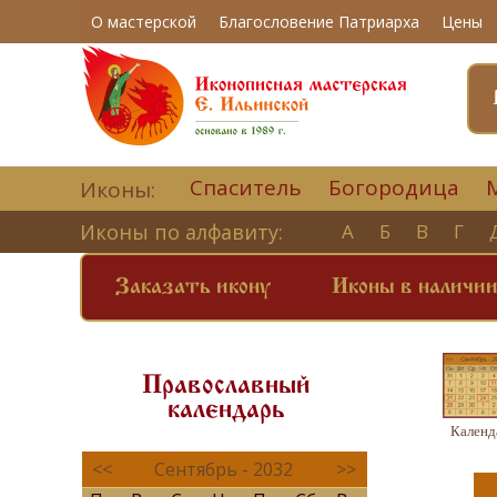
О мастерской
Благословение Патриарха
Цены
Спаситель
Богородица
Иконы:
Иконы по алфавиту:
А
Б
В
Г
Заказать икону
Иконы в наличи
Православный
календарь
Календ
<<
Сентябрь - 2032
>>