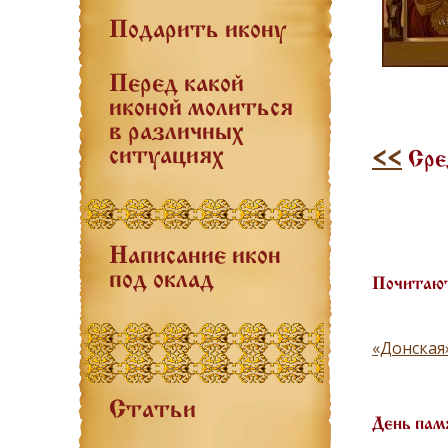
Подарить икону
Перед какой
иконой молиться
в различных
ситуациях
<<
Сред
Написание икон
под оклад
Почитают
«Донская
Статьи
День пам