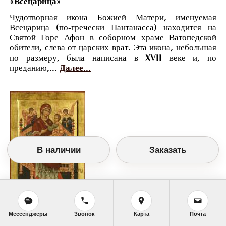
«Всецарица»
Чудотворная икона Божией Матери, именуемая
Всецарица (по-гречески Пантанасса) находится на
Святой Горе Афон в соборном храме Ватопедской
обители, слева от царских врат. Эта икона, небольшая
по размеру, была написана в XVII веке и, по
преданию,...
Далее...
В наличии
Заказать
Православный календарь
Мессенджеры
Звонок
Карта
Почта
<<
Вторник, 31 Августа (18 Августа по