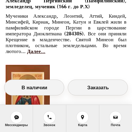
Александр Пергийский (Памфилийский),
земледелец, мученик (166 г. до Р.Х)
Мученики Александр, Леонтий, Аттий, Киндей,
Минсифей, Кириак, Минеон, Катун и Евклей жили в
памфилийском городе Пергии в царствование
императора Диоклитиана (284305). Все они приняли
Крещение в младенчестве. Святой Минеон был
плотником, остальные земледельцами. Во время
лютого...
Далее...
В наличии
Заказать
Мессенджеры
Звонок
Карта
Почта
Православный календарь