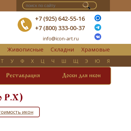
+7 (925) 642-55-16
+7 (800) 333-00-37
info@icon-art.ru
Живописные
Складни
Храмовые
▼
Т
У
Ф
Х
Ц
Ч
Ш
Щ
Э
Ю
Я
Реставрация
Доски для икон
о Р.Х)
тоимость икон