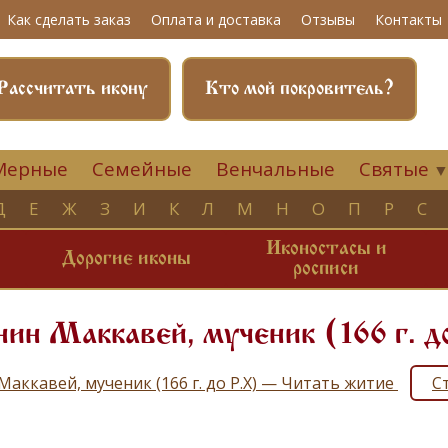
Как сделать заказ
Оплата и доставка
Отзывы
Контакты
Рассчитать икону
Кто мой покровитель?
Мерные
Семейные
Венчальные
Святые
Д
Е
Ж
З
И
К
Л
М
Н
О
П
Р
С
Иконостасы и
и
Дорогие иконы
росписи
ин Маккавей, мученик (166 г. д
Маккавей, мученик (166 г. до Р.Х) — Читать житие
С