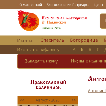
О мастерской
Благословение Патриарха
Цены
Спаситель
Богородица
Иконы:
Иконы по алфавиту:
А
Б
В
Г
Заказать икону
Иконы в наличи
Антон
Православный
календарь
Антонин 
<<
Август - 2026
>>