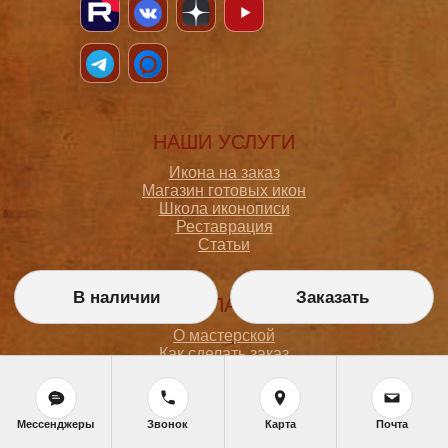
НАШИ УСЛУГИ
Икона на заказ
Магазин готовых икон
Школа иконописи
Реставрация
Статьи
В наличии
Заказать
ПОКУПАТЕЛЮ
О мастерской
Как сделать заказ
Доставка и оплата
Политика конфиденциальности
Согласие на обработку персональных данных
Политика обработки персональных данных
Мессенджеры
Звонок
Карта
Почта
Задать вопрос