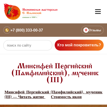
+7 (800) 333-00-37
Я
Отзывы
Кто мой покровитель?
Минсифей Пергийский
(Памфилийский), мученик
(III)
Минсифей Пергийский (Памфилийский), мученик
(III) — Читать житие
Стоимость икон