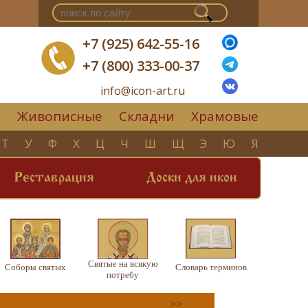
+7 (925) 642-55-16
+7 (800) 333-00-37
info@icon-art.ru
Живописные
Складни
Храмовые
▼
Т
У
Ф
Х
Ц
Ч
Ш
Щ
Э
Ю
Я
Реставрация
Доски для икон
Святые на всякую
Соборы святых
Словарь терминов
потребу
>>