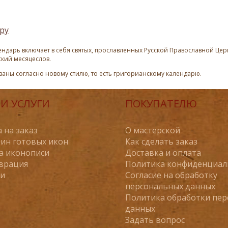
ру
ндарь включает в себя святых, прославленных Русской Православной Церк
ский месяцеслов.
азаны согласно новому стилю, то есть григорианскому календарю.
И УСЛУГИ
ПОКУПАТЕЛЮ
 на заказ
О мастерской
ин готовых икон
Как сделать заказ
а иконописи
Доставка и оплата
врация
Политика конфиденциал
ьи
Согласие на обработку
персональных данных
Политика обработки пе
данных
Задать вопрос