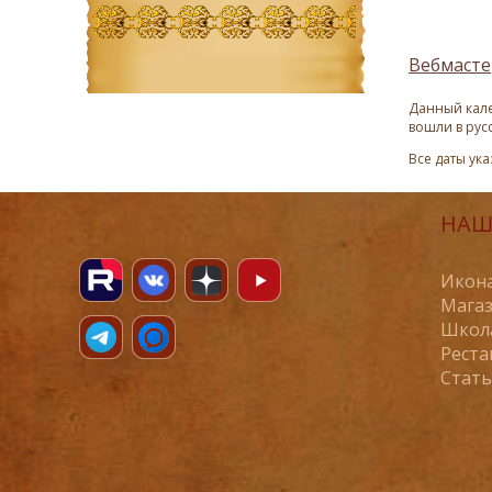
Вебмасте
Данный кале
вошли в рус
Все даты ук
НАШ
Икона
Магаз
Школ
Реста
Стат