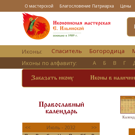
О мастерской
Благословение Патриарха
Цены
Спаситель
Богородица
Иконы:
Иконы по алфавиту:
А
Б
В
Г
Заказать икону
Иконы в наличи
Православный
календарь
Календ
<<
Июль - 2032
>>