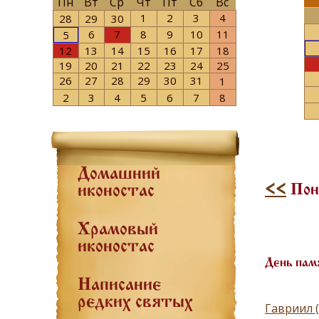
Пн
Вт
Ср
Чт
Пт
Сб
Вс
1
2
3
4
28
29
30
6
7
8
9
10
11
5
12
13
14
15
16
17
18
19
20
21
22
23
24
25
26
27
28
29
30
31
1
2
3
4
5
6
7
8
Домашний
<<
Пон
иконостас
Храмовый
иконостас
День пам
Написание
редких святых
Гавриил 