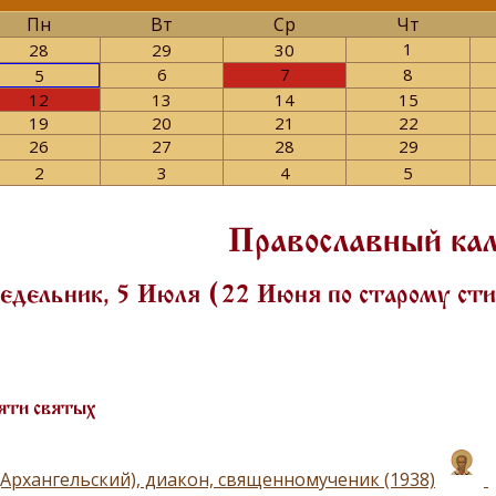
Пн
Вт
Ср
Чт
1
28
29
30
6
7
8
5
12
13
14
15
19
20
21
22
26
27
28
29
2
3
4
5
Православный ка
едельник, 5 Июля (22 Июня по старому ст
яти святых
(Архангельский), диакон, священномученик (1938)