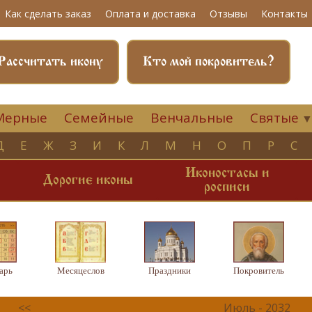
Как сделать заказ
Оплата и доставка
Отзывы
Контакты
Рассчитать икону
Кто мой покровитель?
Мерные
Семейные
Венчальные
Святые
Д
Е
Ж
З
И
К
Л
М
Н
О
П
Р
С
Иконостасы и
и
Дорогие иконы
росписи
арь
Месяцеслов
Праздники
Покровитель
<<
Июль - 2032