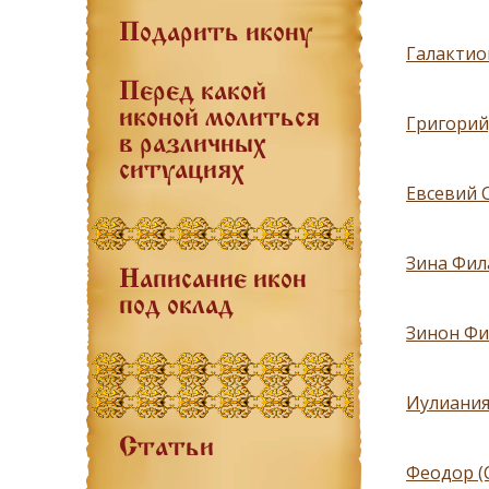
Подарить икону
Галактион
Перед какой
иконой молиться
Григорий
в различных
ситуациях
Евсевий 
Зина Фил
Написание икон
под оклад
Зинон Фи
Иулиания
Статьи
Феодор (