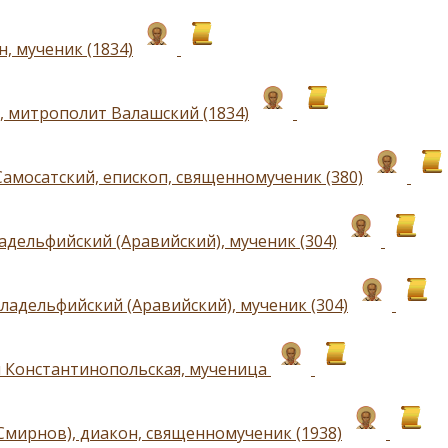
, мученик (1834)
, митрополит Валашский (1834)
Самосатский, епископ, священномученик (380)
адельфийский (Аравийский), мученик (304)
ладельфийский (Аравийский), мученик (304)
 Константинопольская, мученица
Смирнов), диакон, священномученик (1938)