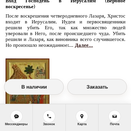
Вход Господень в Иерусалим (Вербное
воскресенье)
После воскрешения четверодневного Лазаря, Христос
входит в Иерусалим. Иудеи и первосвященники
решили убить Его, так как множество людей
уверовали в Него, после происшедшего чуда. Убить
решили и Лазаря, как виновника всего случившегося.
Но произошло неожиданное:...
Далее...
В наличии
Заказать
Православный календарь
Мессенджеры
Звонок
Карта
Почта
<<
Воскресенье, 25 Апреля (12 Апреля по