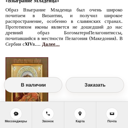
«Взыграние Младенца»
Образ Взыграние Младенца был очень широко
почитаем в Византии, и получил широкое
распространение, особенно в славянских странах.
Прототипом иконы является не дошедший до нас
древний образ БогоматериПелагонитиссы,
почитавшийся в местности Пелагония (Македония). В
Сербии сXIVв....
Далее...
В наличии
Заказать
Православный календарь
Мессенджеры
Звонок
Карта
Почта
<<
Четверг, 20 Ноября (7 Ноября по старому