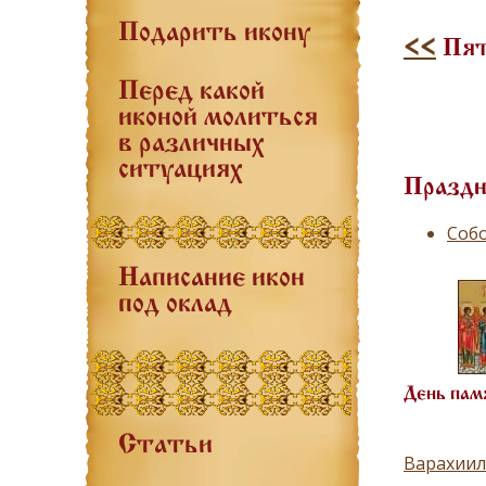
Подарить икону
<<
Пят
Перед какой
иконой молиться
в различных
ситуациях
Праздн
Собо
Написание икон
под оклад
День пам
Статьи
Варахиил