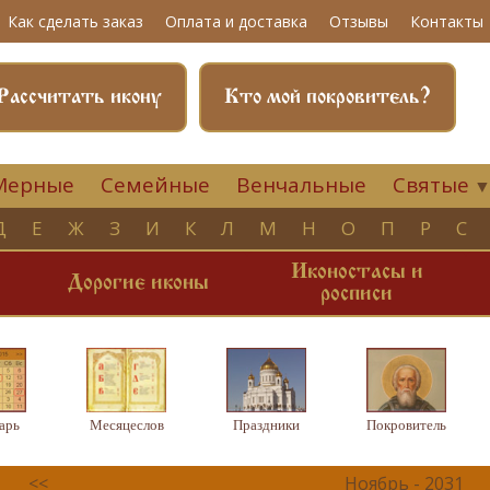
Как сделать заказ
Оплата и доставка
Отзывы
Контакты
Рассчитать икону
Кто мой покровитель?
Мерные
Семейные
Венчальные
Святые
Д
Е
Ж
З
И
К
Л
М
Н
О
П
Р
С
Иконостасы и
и
Дорогие иконы
росписи
арь
Месяцеслов
Праздники
Покровитель
<<
Ноябрь - 2031