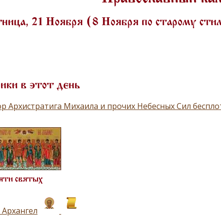
ница, 21 Ноября (8 Ноября по старому ст
ики в этот день
р Архистратига Михаила и прочих Небесных Сил беспл
яти святых
 Архангел