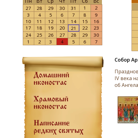
Пн
Вт
Ср
Чт
Пт
Сб
Вс
1
2
27
28
29
30
31
3
4
5
6
7
8
9
10
11
12
13
14
15
16
17
18
19
20
22
23
21
24
25
26
27
28
29
30
1
2
3
4
5
6
7
Собор Ар
Празднов
Домашний
IV века 
иконостас
об Ангела
Храмовый
иконостас
Написание
редких святых