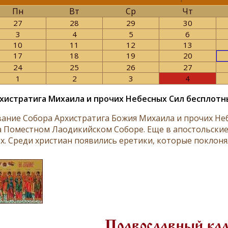
Пн
Вт
Ср
Чт
27
28
29
30
3
4
5
6
10
11
12
13
17
18
19
20
24
25
26
27
1
2
3
4
хистратига Михаила и прочих Небесных Сил бесплотн
ание Собора Архистратига Божия Михаила и прочих Неб
на Поместном Лаодикийском Соборе. Еще в апостольски
х. Среди христиан появились еретики, которые поклонял
Православный ка