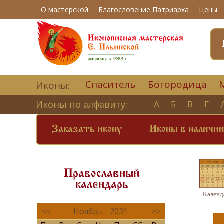
О мастерской
Благословение Патриарха
Цены
Спаситель
Богородица
Иконы:
Иконы по алфавиту:
А
Б
В
Г
Заказать икону
Иконы в наличи
Православный
календарь
Календ
<<
Ноябрь - 2031
>>