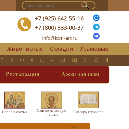
+7 (925) 642-55-16
+7 (800) 333-00-37
info@icon-art.ru
Живописные
Складни
Храмовые
▼
Т
У
Ф
Х
Ц
Ч
Ш
Щ
Э
Ю
Я
Реставрация
Доски для икон
Святые на всякую
Соборы святых
Словарь терминов
потребу
>>