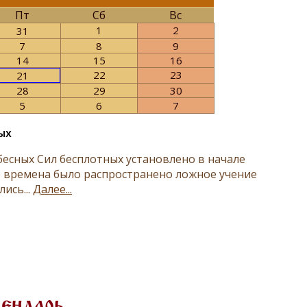
Пт
Сб
Вс
1
2
31
7
8
9
14
15
16
22
23
21
28
29
30
5
6
7
ых
есных Сил бесплотных установлено в начале
е времена было распространено ложное учение
ись...
Далее...
лендарь