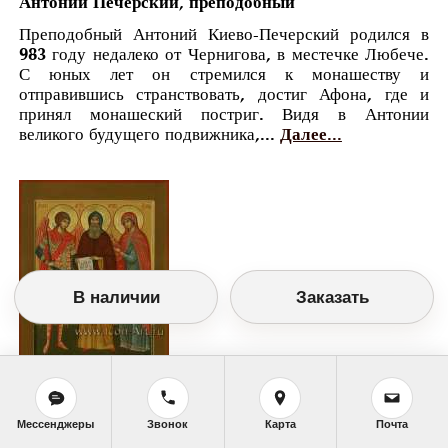
Антоний Печерский, преподобный
Преподобный Антоний Киево-Печерский родился в
983 году недалеко от Чернигова, в местечке Любече.
С юных лет он стремился к монашеству и
отправившись странствовать, достиг Афона, где и
принял монашеский постриг. Видя в Антонии
великого будущего подвижника,...
Далее...
В наличии
Заказать
Православный календарь
<<
Вторник, 23 Июля (10 Июля по старому
Мессенджеры
Звонок
Карта
Почта
стилю)
>>