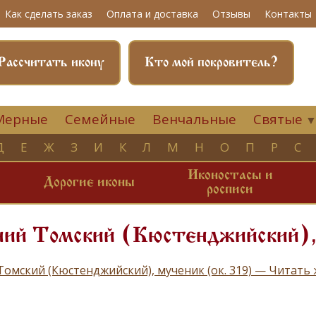
Как сделать заказ
Оплата и доставка
Отзывы
Контакты
Рассчитать икону
Кто мой покровитель?
Мерные
Семейные
Венчальные
Святые
Д
Е
Ж
З
И
К
Л
М
Н
О
П
Р
С
Иконостасы и
и
Дорогие иконы
росписи
ний Томский (Кюстенджийский), 
Томский (Кюстенджийский), мученик (ок. 319) — Читать