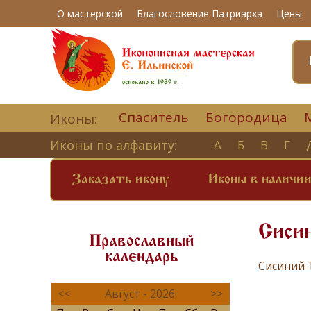
О мастерской
Благословение Патриарха
Цены
Спаситель
Богородица
Иконы:
Иконы по алфавиту:
А
Б
В
Г
Заказать икону
Иконы в наличи
Сиси
Православный
календарь
Сисиний 
<<
Август - 2026
>>