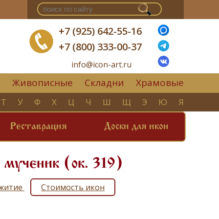
+7 (925) 642-55-16
+7 (800) 333-00-37
info@icon-art.ru
Живописные
Складни
Храмовые
▼
Т
У
Ф
Х
Ц
Ч
Ш
Щ
Э
Ю
Я
Реставрация
Доски для икон
мученик (ок. 319)
 житие
Стоимость икон