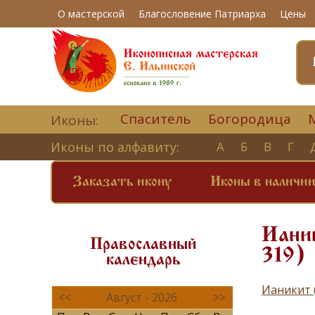
О мастерской
Благословение Патриарха
Цены
Спаситель
Богородица
Иконы:
Иконы по алфавиту:
А
Б
В
Г
Заказать икону
Иконы в наличи
Ианик
Православный
319)
календарь
Ианикит 
<<
Август - 2026
>>