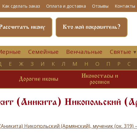
Как сделать заказ
Оплата и доставка
Отзывы
Контакты
Рассчитать икону
Кто мой покровитель?
Мерные
Семейные
Венчальные
Святые
Д
Е
Ж
З
И
К
Л
М
Н
О
П
Р
С
Иконостасы и
и
Дорогие иконы
росписи
ит (Аникита) Никопольский (Ар
(Аникита) Никопольский (Армянский), мученик (ок. 319