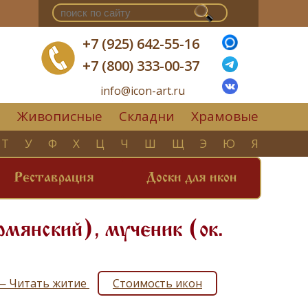
+7 (925) 642-55-16
+7 (800) 333-00-37
info@icon-art.ru
Живописные
Складни
Храмовые
▼
Т
У
Ф
Х
Ц
Ч
Ш
Щ
Э
Ю
Я
Реставрация
Доски для икон
мянский), мученик (ок.
) — Читать житие
Стоимость икон