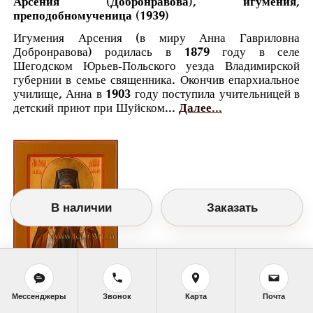
Арсения (Добронравова), игумения,
преподобномученица (1939)
Игумения Арсения (в миру Анна Гавриловна
Добронравова) родилась в 1879 году в селе
Шегодском Юрьев-Польского уезда Владимирской
губернии в семье священника. Окончив епархиальное
училище, Анна в 1903 году поступила учительницей в
детский приют при Шуйском...
Далее...
В наличии
Заказать
Православный календарь
Мессенджеры
Звонок
Карта
Почта
<<
Среда, 23 Января (10 Января по старому