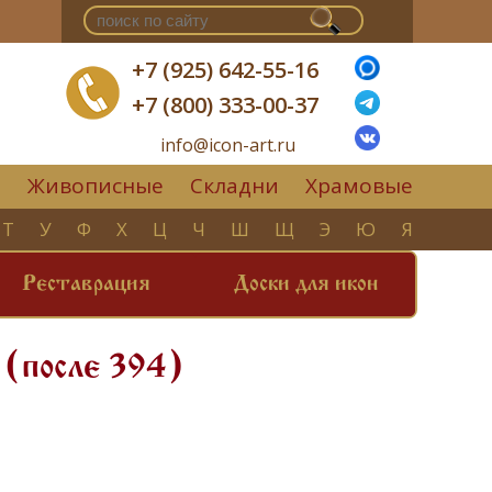
+7 (925) 642-55-16
+7 (800) 333-00-37
info@icon-art.ru
Живописные
Складни
Храмовые
▼
Т
У
Ф
Х
Ц
Ч
Ш
Щ
Э
Ю
Я
Реставрация
Доски для икон
 (после 394)