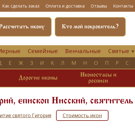
Как сделать заказ
Оплата и доставка
Отзывы
Контакты
Рассчитать икону
Кто мой покровитель?
Мерные
Семейные
Венчальные
Святые
Д
Е
Ж
З
И
К
Л
М
Н
О
П
Р
С
Иконостасы и
и
Дорогие иконы
росписи
рий, епископ Нисский, святитель
итие святого Гигория
Стоимость икон