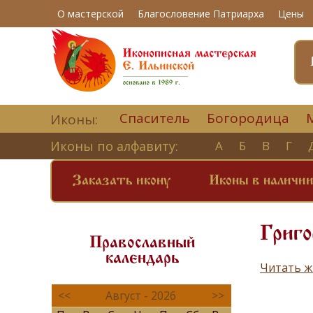
О мастерской
Благословение Патриарха
Цены
Спаситель
Богородица
Иконы:
Иконы по алфавиту:
А
Б
В
Г
Заказать икону
Иконы в наличи
Григо
Православный
календарь
Читать ж
<<
Август - 2026
>>