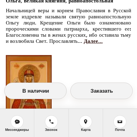
Ольга, великая княгиня, равноапостольная
Начальницей веры и корнем Православия в Русской
земле издревле называли святую равноапостольную
Ольгу люди. Крещение Ольги было ознаменовано
пророческими словами патриарха, крестившего ее:
Благословенна ты в женах русских, ибо оставила тьму
и возлюбила Свет. Прославлять...
Далее...
В наличии
Заказать
Православный календарь
Мессенджеры
Звонок
Карта
Почта
<<
Вторник, 24 Июля (11 Июля по старому