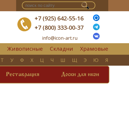
+7 (925) 642-55-16
+7 (800) 333-00-37
info@icon-art.ru
Живописные
Складни
Храмовые
▼
Т
У
Ф
Х
Ц
Ч
Ш
Щ
Э
Ю
Я
Реставрация
Доски для икон