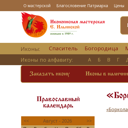
О мастерской
Благословение Патриарха
Цены
Спаситель
Богородица
Иконы:
Иконы по алфавиту:
А
Б
В
Г
Заказать икону
Иконы в наличи
«Бор
Православный
календарь
«Боркола
<<
Август - 2026
>>