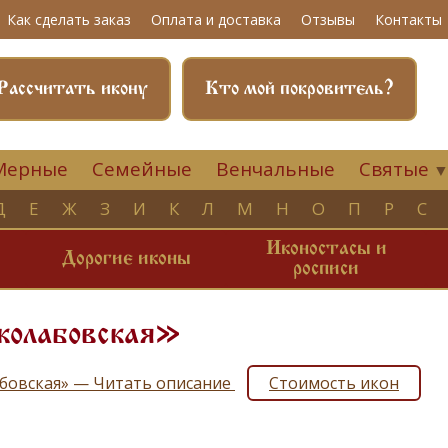
Как сделать заказ
Оплата и доставка
Отзывы
Контакты
Рассчитать икону
Кто мой покровитель?
Мерные
Семейные
Венчальные
Святые
Д
Е
Ж
З
И
К
Л
М
Н
О
П
Р
С
Иконостасы и
и
Дорогие иконы
росписи
колабовская»
бовская» — Читать описание
Стоимость икон