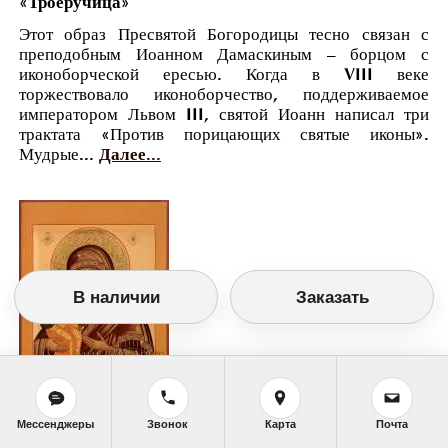
«Троеручица»
Этот образ Пресвятой Богородицы тесно связан с
преподобным Иоанном Дамаскиным – борцом с
иконоборческой ересью. Когда в VIII веке
торжествовало иконоборчество, поддерживаемое
императором Львом III, святой Иоанн написал три
трактата «Против порицающих святые иконы».
Мудрые...
Далее...
В наличии
Заказать
Православный календарь
Мессенджеры
Звонок
Карта
Почта