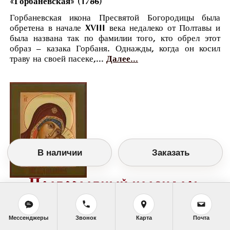
«Горбаневская» (1786)
Горбаневская икона Пресвятой Богородицы была
обретена в начале XVIII века недалеко от Полтавы и
была названа так по фамилии того, кто обрел этот
образ – казака Горбаня. Однажды, когда он косил
траву на своей пасеке,...
Далее...
В наличии
Заказать
Православный календарь
<<
Пятница, 13 Июля (30 Июня по старому
стилю)
>>
Мессенджеры
Звонок
Карта
Почта