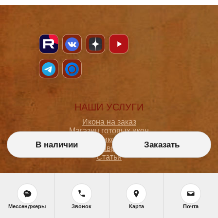
НАШИ УСЛУГИ
Икона на заказ
Магазин готовых икон
Школа иконописи
В наличии
Заказать
Реставрация
Статьи
ПОКУПАТЕЛЮ
О мастерской
Мессенджеры
Звонок
Карта
Почта
Как сделать заказ