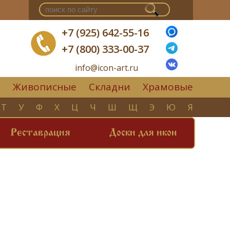
+7 (925) 642-55-16
+7 (800) 333-00-37
info@icon-art.ru
Живописные
Складни
Храмовые
▼
Т
У
Ф
Х
Ц
Ч
Ш
Щ
Э
Ю
Я
Реставрация
Доски для икон