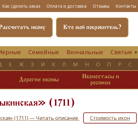
Как сделать заказ
Оплата и доставка
Отзывы
Контакты
Рассчитать икону
Кто мой покровитель?
Мерные
Семейные
Венчальные
Святые
Д
Е
Ж
З
И
К
Л
М
Н
О
П
Р
С
Иконостасы и
и
Дорогие иконы
росписи
ыкинская» (1711)
ская» (1711) — Читать описание
Стоимость икон