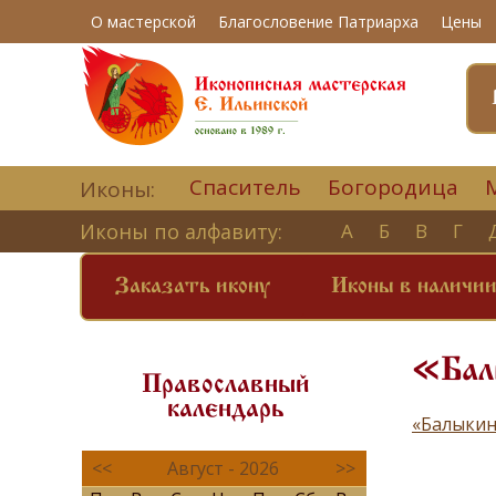
О мастерской
Благословение Патриарха
Цены
Спаситель
Богородица
Иконы:
Иконы по алфавиту:
А
Б
В
Г
Заказать икону
Иконы в наличи
«Бал
Православный
календарь
«Балыкин
<<
Август - 2026
>>