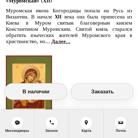
«Муромская» (ХII)
Муромская икона Богородицы попала на Русь из
Византии. В начале XII века она была принесена из
Киева в Муром святым благоверным князем
Константином Муромским. Святой князь старался
обратить языческих жителей Муромского края в
христианство, но...
Далее...
В наличии
Заказать
Православный календарь
Мессенджеры
Звонок
Карта
Почта
<<
Среда, 25 Апреля (12 Апреля по старому
стилю)
>>