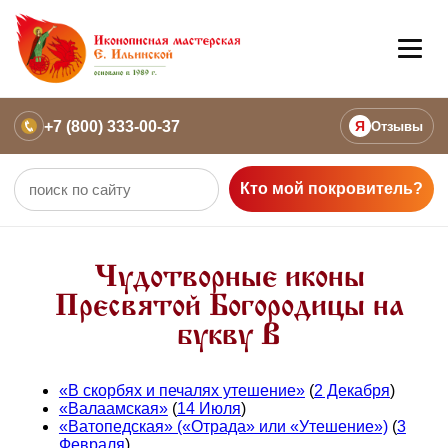
+7 (800) 333-00-37
Я
Отзывы
Кто мой покровитель?
Чудотворные иконы
Пресвятой Богородицы на
букву В
«В скорбях и печалях утешение»
(
2 Декабря
)
«Валаамская»
(
14 Июля
)
«Ватопедская» («Отрада» или «Утешение»)
(
3
Февраля
)