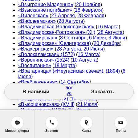
«Взыграние Младенца»
(
20 Ноября
)
«Взыскание погибших»
(
18 Февраля
)
«Виленская»
(
27 Апреля
,
28 Февраля
)
«Вифлеемская»
(
28 Августа
)
«Владимирская-Волоколамская»
(
16 Марта
)
«Владимирская-Ростовская» (ХII)
(
28 Августа
)
«Владимирская»
(
8 Сентября
,
6 Июля
,
3 Июня
)
«Владимирская» (Селигерская)
(
20 Декабря
)
«Влахернская»
(
28 Августа
,
20 Июля
)
«Волокаламская» (1572)
(
16 Марта
)
«Воронинская» (1524)
(
10 Августа
)
«Воспитание»
(
18 Марта
)
«Вратарница» («Неугасимая свеча»), (1894)
(
6
Июля
)
«Всеблаженная»
(
14 Сентября
)
«Всех скорбящих Радость»
(
6 Ноября
,
5 Августа
)
В наличии
Заказать
«Всецарица»
(
31 Августа
)
«Выдропусская» (ХV)
(
10 Августа
)
«Высочиновская» (ХVIII)
(
21 Июля
)
«Вышенская» (1812)
(
21 Июля
)
«Вязниковская» (1624)
(
21 Июля
)
Мессенджеры
Звонок
Карта
Почта