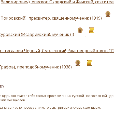
(Велимирович), епископ Охридский и Жичский, святитель
(Покровский), пресвитер, священномученик (1919)
уровский (Исаврийский), мученик (I)
остиславич Черный, Смоленский, благоверный князь (12
Графов), преподобномученик (1938)
ру
ндарь включает в себя святых, прославленных Русской Православной Церк
ский месяцеслов.
азаны согласно новому стилю, то есть григорианскому календарю.