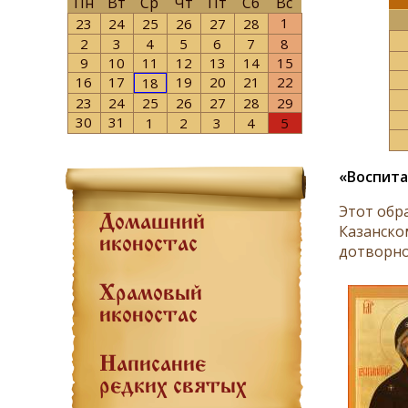
Пн
Вт
Ср
Чт
Пт
Сб
Вс
1
23
24
25
26
27
28
2
3
4
5
6
7
8
9
10
11
12
13
14
15
16
17
19
20
21
22
18
23
24
25
26
27
28
29
30
31
1
2
3
4
5
«Воспит
Этот обра
Домашний
Ка­зан­ско
иконостас
до­твор­но
Храмовый
иконостас
Написание
редких святых