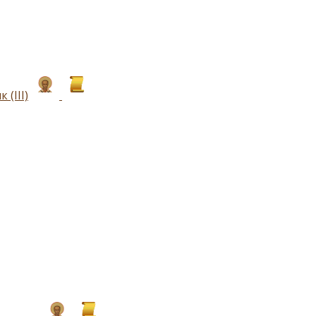
(III)