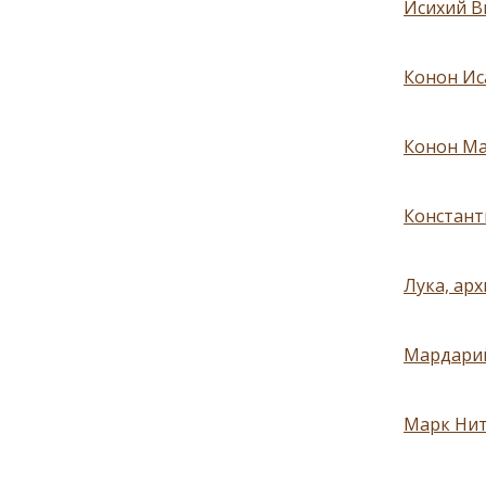
Исихий В
Конон Ис
Конон Ман
Констант
Лука, ар
Мардарий
Марк Нит