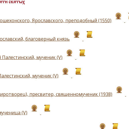
яти святых
ошехонского, Ярославского, преподобный (1550)
ославский, благоверный князь
 Палестинский, мученик (V)
Палестинский, мученик (V)
иротворец), пресвитер, священномученик (1938)
мученица (V)