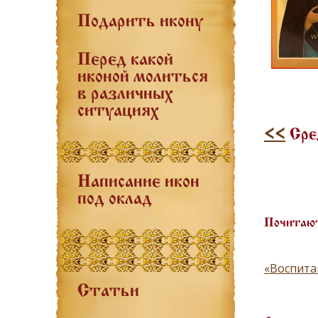
Подарить икону
Перед какой
иконой молиться
в различных
ситуациях
<<
Сре
Написание икон
под оклад
Почитают
«Воспита
Статьи