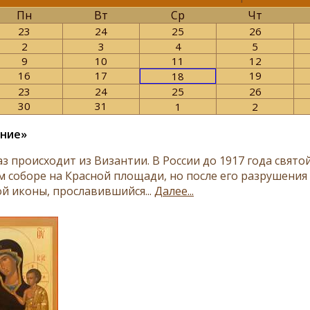
Пн
Вт
Ср
Чт
23
24
25
26
2
3
4
5
9
10
11
12
16
17
19
18
23
24
25
26
30
31
1
2
ание»
з происходит из Византии. В России до 1917 го­да свя­то
м со­бо­ре на Крас­ной пло­ща­ди, но по­сле его раз­ру­ше­ния 
й ико­ны, про­сла­вив­ший­ся...
Далее...