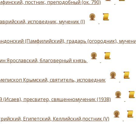
ифинский, постник, преподобный (ок. 790)
аврийский, исповедник, мученик (I)
донский (Памфилийский), градарь (огородник), мученик 
ин Ярославский, благоверный князь
хиепископ Крымский, святитель, исповедник
 (Исаев), пресвитер, священномученик (1938)
рийский, Египетский, Келлийский,постник (V)