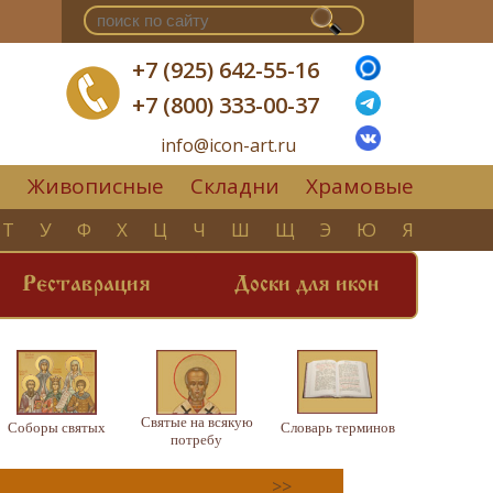
+7 (925) 642-55-16
+7 (800) 333-00-37
info@icon-art.ru
Живописные
Складни
Храмовые
▼
Т
У
Ф
Х
Ц
Ч
Ш
Щ
Э
Ю
Я
Реставрация
Доски для икон
Святые на всякую
Соборы святых
Словарь терминов
потребу
>>