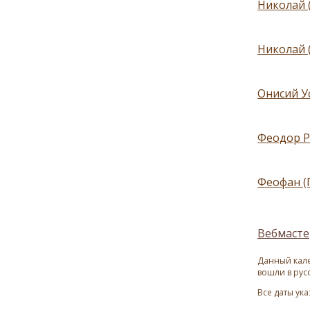
Николай 
Николай 
Онисий Ус
Феодор Р
Феофан (
Вебмасте
Данный кале
вошли в рус
Все даты ук