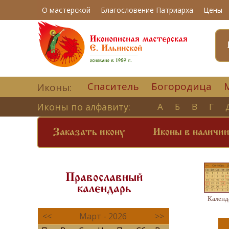
О мастерской
Благословение Патриарха
Цены
Спаситель
Богородица
Иконы:
Иконы по алфавиту:
А
Б
В
Г
Заказать икону
Иконы в наличи
Православный
календарь
Календ
<<
Март - 2026
>>