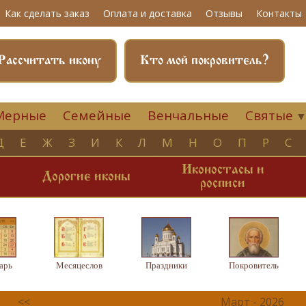
Как сделать заказ
Оплата и доставка
Отзывы
Контакты
Рассчитать икону
Кто мой покровитель?
Мерные
Семейные
Венчальные
Святые
Д
Е
Ж
З
И
К
Л
М
Н
О
П
Р
С
Иконостасы и
и
Дорогие иконы
росписи
арь
Месяцеслов
Праздники
Покровитель
<<
Март - 2026