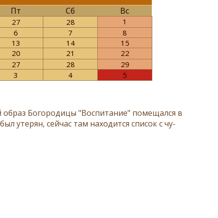
Пт
Сб
Вс
1
27
28
6
7
8
13
14
15
20
21
22
27
28
29
3
4
5
й об­раз Богородицы "Воспитание" по­ме­щал­ся в
был уте­рян, сей­час там на­хо­дит­ся спи­сок с чу­