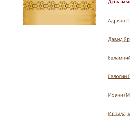
День пам
Адриан П
Давид Яр
Евлампий
Евлогий 
Иоанн (М
Ираида, 