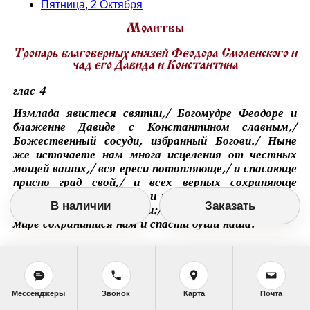
Пятница, 2 Октября
Молитвы
Тропарь благоверных князей Феодора Смоленского и
чад его Давида и Константина
глас 4
Измлада явистеся святии,/ Богомудре Феодоре и
блаженне Давиде с Константином славным,/
Божественный сосуди, избранный Богови./ Ныне
же источаете нам многа исцеления от честных
мощей ваших,/ вся ереси потопляюще,/ и спасающе
присно град свой,/ и всех верных сохраняюще
невредимо/ от видимых и невидимых враг./ Темже
В наличии
Заказать
верою молим вас, святии:/ молите Христа Бога/ в
мире сохранитися нам и спасти души наша.
Житие
Святой и блаженный князь Феодор, по прозванию
Мессенджеры
Звонок
Карта
Почта
Черный, был сыном Смоленского князя Ростислава