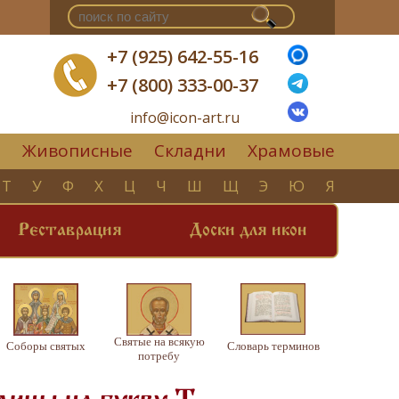
+7 (925) 642-55-16
+7 (800) 333-00-37
info@icon-art.ru
Живописные
Складни
Храмовые
▼
Т
У
Ф
Х
Ц
Ч
Ш
Щ
Э
Ю
Я
Реставрация
Доски для икон
Святые на всякую
Соборы святых
Словарь терминов
потребу