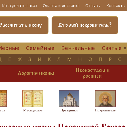
Как сделать заказ
Оплата и доставка
Отзывы
Контакты
Рассчитать икону
Кто мой покровитель?
Мерные
Семейные
Венчальные
Святые
Д
Е
Ж
З
И
К
Л
М
Н
О
П
Р
С
Иконостасы и
и
Дорогие иконы
росписи
арь
Месяцеслов
Праздники
Покровитель