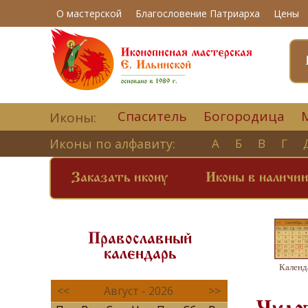
О мастерской
Благословение Патриарха
Цены
Спаситель
Богородица
Иконы:
Иконы по алфавиту:
А
Б
В
Г
Заказать икону
Иконы в наличи
Православный
календарь
Календ
<<
Август - 2026
>>