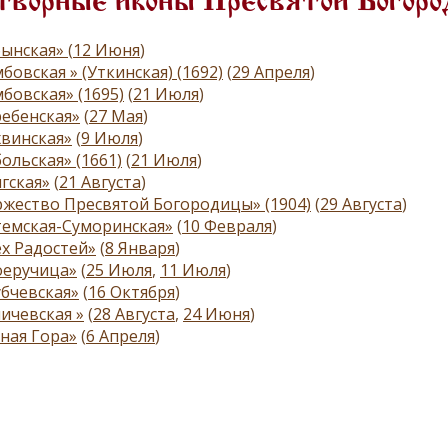
ворные иконы Пресвятой Богоро
бынская»
(
12 Июня
)
бовская » (Уткинская) (1692)
(
29 Апреля
)
бовская» (1695)
(
21 Июля
)
ебенская»
(
27 Мая
)
винская»
(
9 Июля
)
ольская» (1661)
(
21 Июля
)
гская»
(
21 Августа
)
жество Пресвятой Богородицы» (1904)
(
29 Августа
)
темская-Суморинская»
(
10 Февраля
)
х Радостей»
(
8 Января
)
оеручица»
(
25 Июля
,
11 Июля
)
бчевская»
(
16 Октября
)
ичевская »
(
28 Августа
,
24 Июня
)
ная Гора»
(
6 Апреля
)