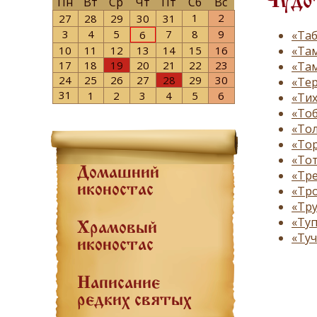
Чудот
Пн
Вт
Ср
Чт
Пт
Сб
Вс
1
2
27
28
29
30
31
3
4
5
7
8
9
«Та
6
«Там
10
11
12
13
14
15
16
17
18
19
20
21
22
23
«Там
24
25
26
27
28
29
30
«Тер
31
1
2
3
4
5
6
«Тих
«Тоб
«Тол
«Тор
«То
Домашний
«Тре
иконостас
«Тр
«Тру
«Туп
Храмовый
«Туч
иконостас
Написание
редких святых