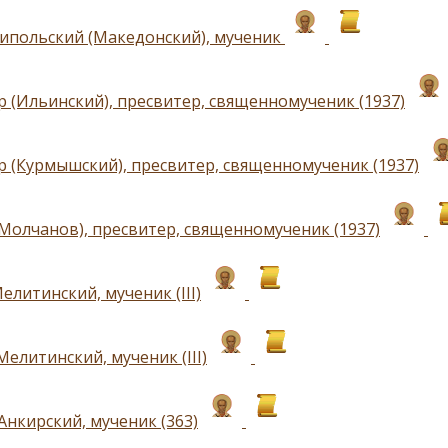
ипольский (Македонский), мученик
р (Ильинский), пресвитер, священномученик (1937)
р (Курмышский), пресвитер, священномученик (1937)
(Молчанов), пресвитер, священномученик (1937)
литинский, мученик (III)
елитинский, мученик (III)
Анкирский, мученик (363)