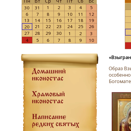
Пн
Вт
Ср
Чт
Пт
Сб
Вс
1
2
3
4
5
30
31
6
7
8
9
10
11
12
13
14
15
16
17
18
19
21
22
23
24
25
26
20
27
28
29
30
1
2
3
4
5
6
7
8
9
10
«Взыгра
Образ Вз
Домашний
особенно
иконостас
Богомате
Храмовый
иконостас
Написание
редких святых