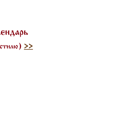
лендарь
 стилю)
>>