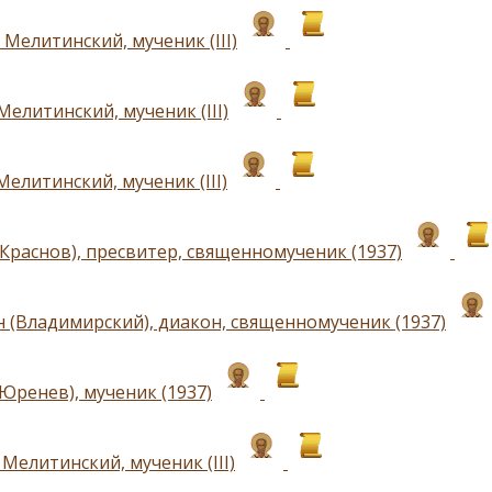
Мелитинский, мученик (III)
елитинский, мученик (III)
елитинский, мученик (III)
(Краснов), пресвитер, священномученик (1937)
 (Владимирский), диакон, священномученик (1937)
Юренев), мученик (1937)
Мелитинский, мученик (III)