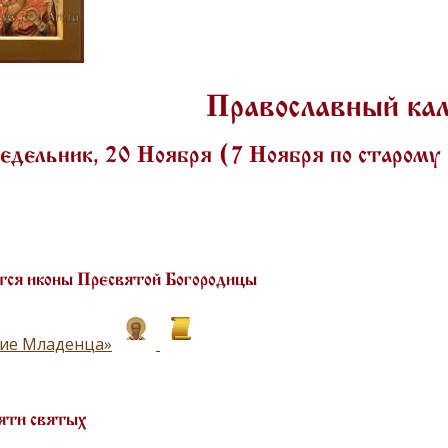
Православный ка
дельник, 20 Ноября (7 Ноября по старому
ся иконы Пресвятой Богородицы
ие Младенца»
яти святых