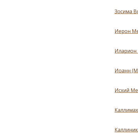
Зосима В
Иерон Мел
Иларион М
Иоанн (М
Исхий Мел
Каллимах 
Каллиник 