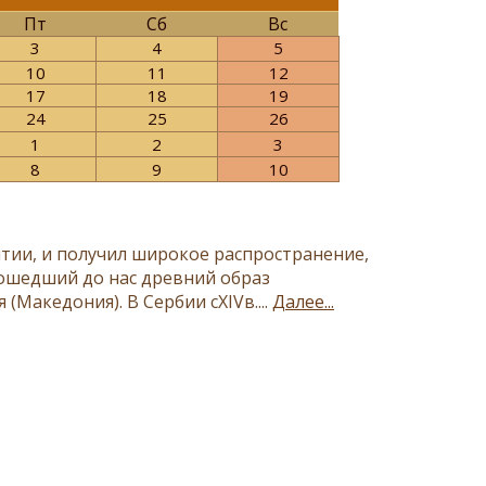
Пт
Сб
Вс
3
4
5
10
11
12
17
18
19
24
25
26
1
2
3
8
9
10
тии, и получил широкое распространение,
дошедший до нас древний образ
Македония). В Сербии сXIVв....
Далее...