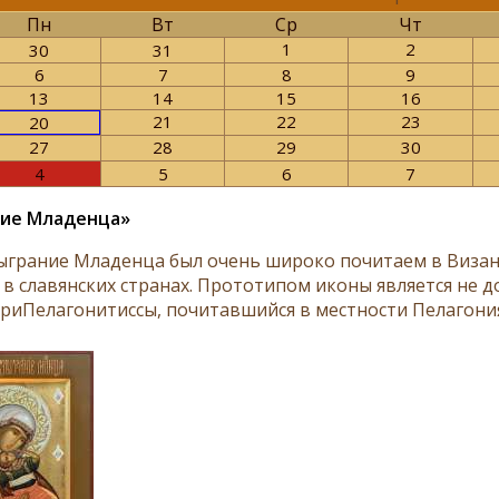
Пн
Вт
Ср
Чт
1
2
30
31
6
7
8
9
13
14
15
16
21
22
23
20
27
28
29
30
4
5
6
7
ние Младенца»
ыграние Младенца был очень широко почитаем в Визан
 в славянских странах. Прототипом иконы является не 
риПелагонитиссы, почитавшийся в местности Пелагония (