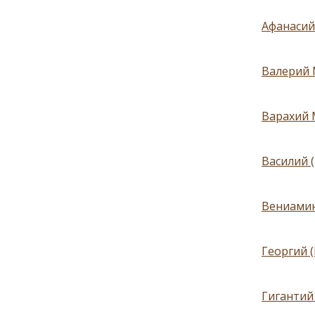
Афанасий 
Валерий М
Варахий М
Василий 
Вениамин
Георгий (
Гигантий 