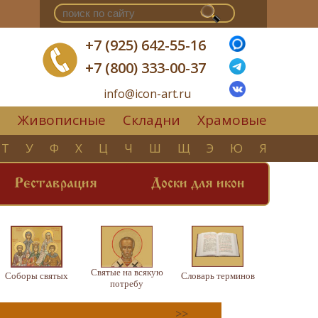
+7 (925) 642-55-16
+7 (800) 333-00-37
info@icon-art.ru
Живописные
Складни
Храмовые
▼
Т
У
Ф
Х
Ц
Ч
Ш
Щ
Э
Ю
Я
Реставрация
Доски для икон
Святые на всякую
Соборы святых
Словарь терминов
потребу
>>