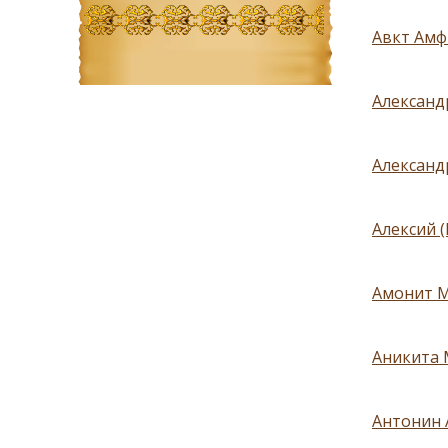
Авкт Амф
Александ
Александ
Алексий 
Амонит Ме
Аникита М
Антонин 