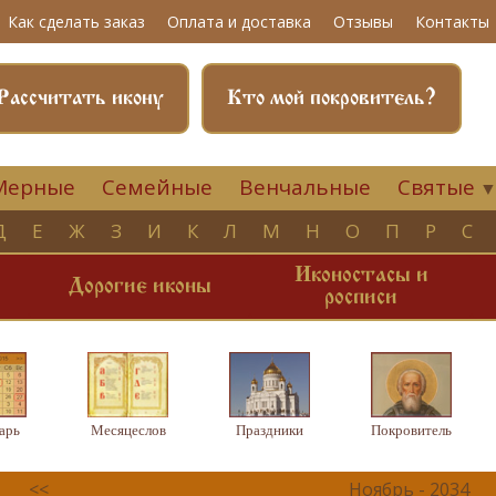
Как сделать заказ
Оплата и доставка
Отзывы
Контакты
Рассчитать икону
Кто мой покровитель?
Мерные
Семейные
Венчальные
Святые
Д
Е
Ж
З
И
К
Л
М
Н
О
П
Р
С
Иконостасы и
и
Дорогие иконы
росписи
арь
Месяцеслов
Праздники
Покровитель
<<
Ноябрь - 2034