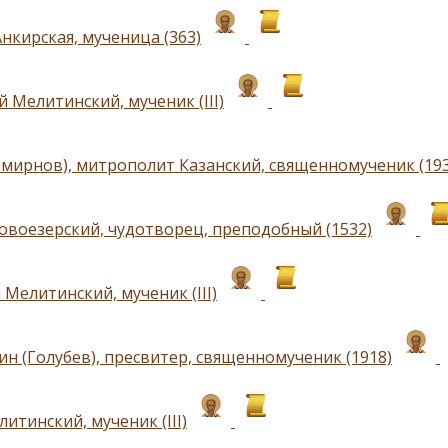
нкирская, мученица (363)
 Мелитинский, мученик (III)
Смирнов), митрополит Казанский, священномученик (193
овоезерский, чудотворец, преподобный (1532)
Мелитинский, мученик (III)
ин (Голубев), пресвитер, священномученик (1918)
итинский, мученик (III)