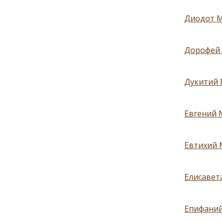
Диодот Ме
Дорофей 
Дукитий М
Евгений М
Евтихий М
Елисавета
Епифаний 