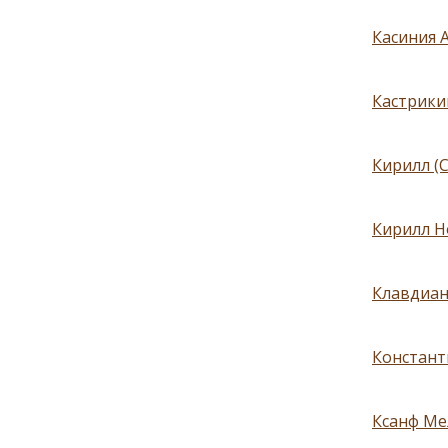
Касиния А
Кастрикий
Кирилл (
Кирилл Н
Клавдиан 
Констант
Ксанф Мел