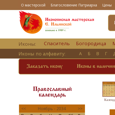
О мастерской
Благословение Патриарха
Цены
Спаситель
Богородица
Иконы:
Иконы по алфавиту:
А
Б
В
Г
Заказать икону
Иконы в наличи
Православный
календарь
Календ
<<
Ноябрь - 2034
>>