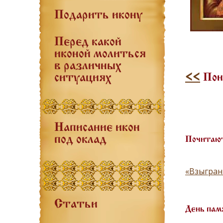
Подарить икону
Перед какой
иконой молиться
в различных
<<
Поне
ситуациях
Написание икон
под оклад
Почитают
«Взыгран
Статьи
День пам