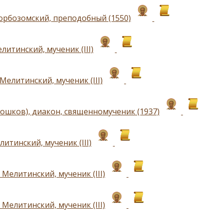
орбозомский, преподобный (1550)
итинский, мученик (III)
елитинский, мученик (III)
ошков), диакон, священномученик (1937)
итинский, мученик (III)
Мелитинский, мученик (III)
Мелитинский, мученик (III)