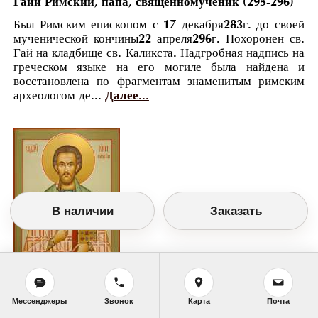
Гаий Римский, папа, священномученик (295-296)
Был Римским епископом с 17 декабря283г. до своей
мученической кончины22 апреля296г. Похоронен св.
Гай на кладбище св. Каликста. Надгробная надпись на
греческом языке на его могиле была найдена и
восстановлена по фрагментам знаменитым римским
археологом де...
Далее...
В наличии
Заказать
Православный календарь
Мессенджеры
Звонок
Карта
Почта
<<
Четверг, 24 Августа (11 Августа по