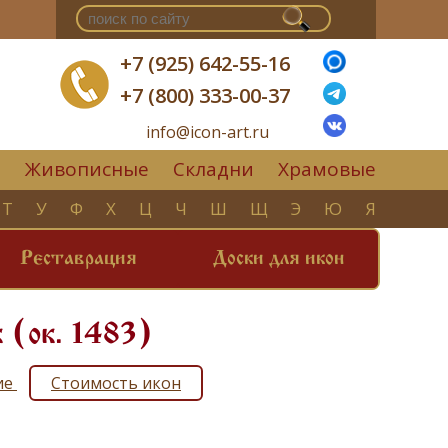
+7 (925) 642-55-16
+7 (800) 333-00-37
info@icon-art.ru
Живописные
Складни
Храмовые
▼
Т
У
Ф
Х
Ц
Ч
Ш
Щ
Э
Ю
Я
Реставрация
Доски для икон
 (ок. 1483)
ие
Стоимость икон