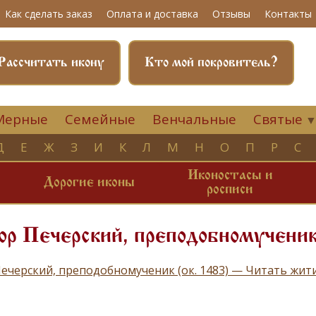
Как сделать заказ
Оплата и доставка
Отзывы
Контакты
Рассчитать икону
Кто мой покровитель?
Мерные
Семейные
Венчальные
Святые
Д
Е
Ж
З
И
К
Л
М
Н
О
П
Р
С
Иконостасы и
и
Дорогие иконы
росписи
р Печерский, преподобномученик
ечерский, преподобномученик (ок. 1483) — Читать жит