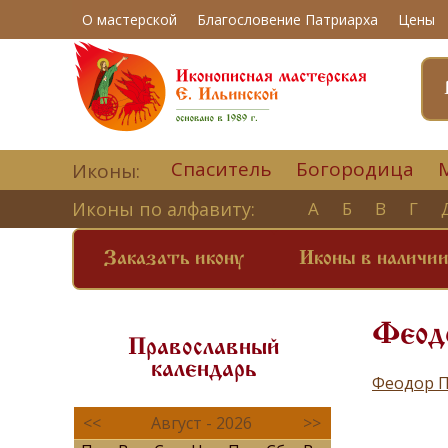
О мастерской
Благословение Патриарха
Цены
Спаситель
Богородица
Иконы:
Иконы по алфавиту:
А
Б
В
Г
Заказать икону
Иконы в наличи
Феодо
Православный
календарь
Феодор П
<<
Август - 2026
>>