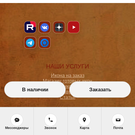
НАШИ УСЛУГИ
Икона на заказ
Магазин готовых икон
Школа иконописи
В наличии
Заказать
Реставрация
Статьи
ПОКУПАТЕЛЮ
О мастерской
Мессенджеры
Звонок
Карта
Почта
Как сделать заказ