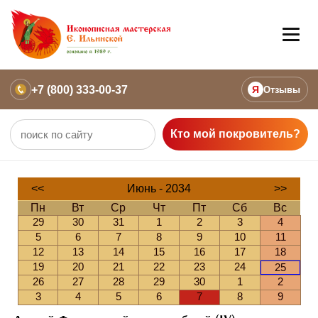
+7 (800) 333-00-37
Я
Отзывы
Кто мой покровитель?
<<
Июнь - 2034
>>
Пн
Вт
Ср
Чт
Пт
Сб
Вс
29
30
31
1
2
3
4
5
6
7
8
9
10
11
12
13
14
15
16
17
18
19
20
21
22
23
24
25
26
27
28
29
30
1
2
3
4
5
6
7
8
9