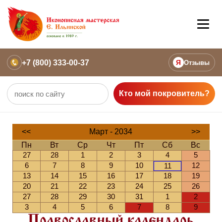
+7 (800) 333-00-37
Я
Отзывы
Кто мой покровитель?
<<
Март - 2034
>>
Пн
Вт
Ср
Чт
Пт
Сб
Вс
27
28
1
2
3
4
5
6
7
8
9
10
12
11
13
14
15
16
17
18
19
20
21
22
23
24
25
26
27
28
29
30
31
1
2
3
4
5
6
7
8
9
Православный календарь