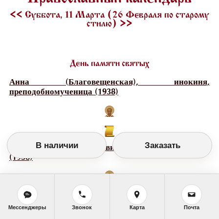
<<
Суббота, 11 Марта (26 Февраля по старому
стилю)
>>
День памяти святых
Анна (Благовещенская), инокиня,
преподобномученица (1938)
В наличии
Заказать
Иоанн (Дунаев), пресвитер, священномученик
(1938)
Мессенджеры
Звонок
Карта
Почта
Иоанн (Пашин), епископ Рыльский,