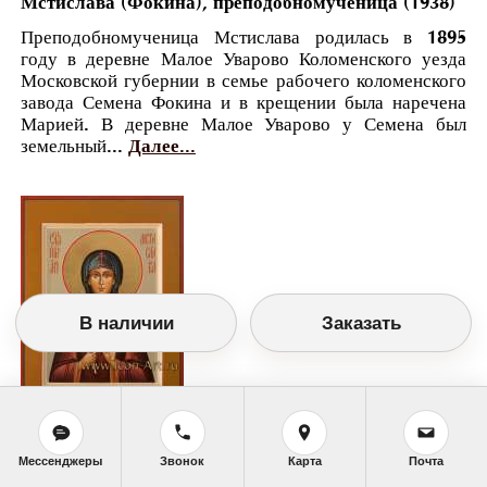
Мстислава (Фокина), преподобномученица (1938)
Преподобномученица Мстислава родилась в 1895
году в деревне Малое Уварово Коломенского уезда
Московской губернии в семье рабочего коломенского
завода Семена Фокина и в крещении была наречена
Марией. В деревне Малое Уварово у Семена был
земельный...
Далее...
В наличии
Заказать
Православный календарь
Мессенджеры
Звонок
Карта
Почта
<<
Пятница, 10 Марта (25 Февраля по