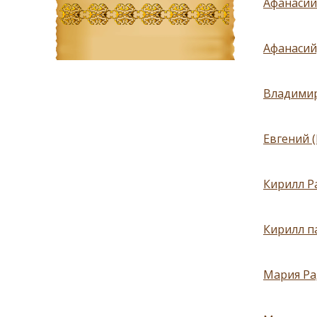
Афанасий
Афанасий
Владимир
Евгений 
Кирилл Р
Кирилл п
Мария Ра