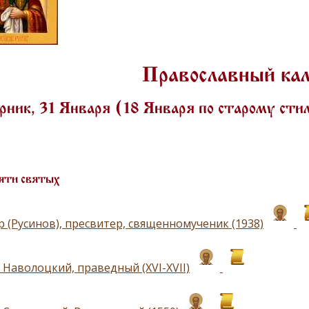
Православный ка
ник, 31 Января (18 Января по старому ст
яти святых
р (Русинов), пресвитер, священномученик (1938)
 Наволоцкий, праведный (XVI-XVII)