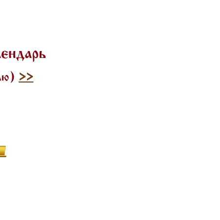
лендарь
илю)
>>