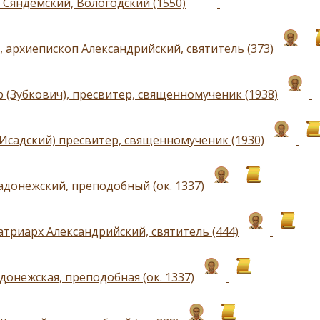
 Сяндемский, Вологодский (1550)
, архиепископ Александрийский, святитель (373)
 (Зубкович), пресвитер, священномученик (1938)
(Исадский) пресвитер, священномученик (1930)
адонежский, преподобный (ок. 1337)
атриарх Александрийский, святитель (444)
донежская, преподобная (ок. 1337)