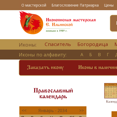
О мастерской
Благословение Патриарха
Цены
Спаситель
Богородица
Иконы:
Иконы по алфавиту:
А
Б
В
Г
Заказать икону
Иконы в наличи
Православный
календарь
Календ
<<
Январь - 2034
>>