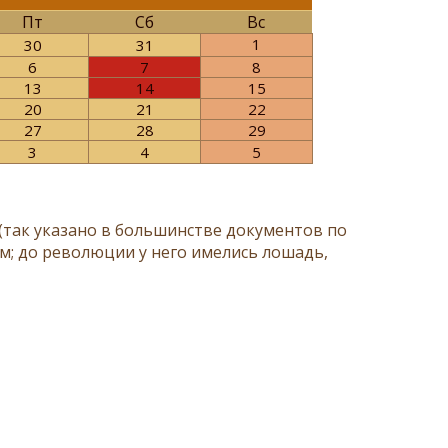
Пт
Сб
Вс
1
30
31
6
7
8
13
14
15
20
21
22
27
28
29
3
4
5
 (так указано в большинстве документов по
м; до революции у него имелись лошадь,