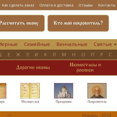
Как сделать заказ
Оплата и доставка
Отзывы
Контакты
Рассчитать икону
Кто мой покровитель?
Мерные
Семейные
Венчальные
Святые
Д
Е
Ж
З
И
К
Л
М
Н
О
П
Р
С
Иконостасы и
и
Дорогие иконы
росписи
арь
Месяцеслов
Праздники
Покровитель
<<
Январь - 2034