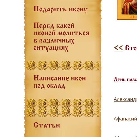
Подарить икону
Перед какой
иконой молиться
в различных
ситуациях
<<
Втор
Написание икон
День пам
под оклад
Александ
Афанасий
Статьи