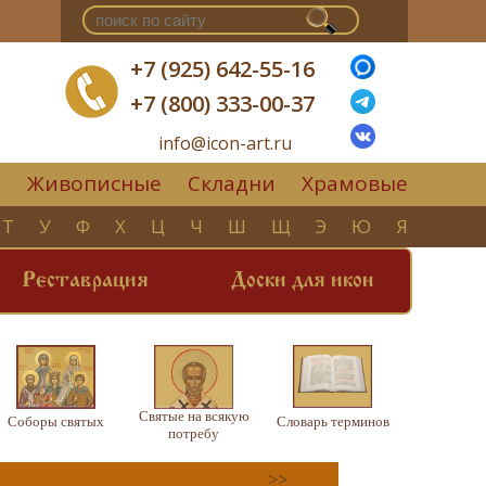
+7 (925) 642-55-16
+7 (800) 333-00-37
info@icon-art.ru
Живописные
Складни
Храмовые
▼
Т
У
Ф
Х
Ц
Ч
Ш
Щ
Э
Ю
Я
Реставрация
Доски для икон
Святые на всякую
Соборы святых
Словарь терминов
потребу
>>