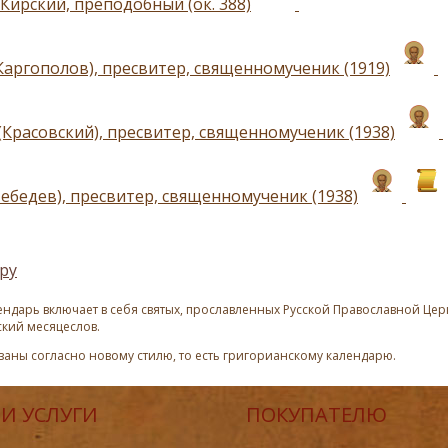
Кирский, преподобный (ок. 388)
Каргополов), пресвитер, священномученик (1919)
(Красовский), пресвитер, священномученик (1938)
Лебедев), пресвитер, священномученик (1938)
ру
ндарь включает в себя святых, прославленных Русской Православной Церк
ский месяцеслов.
азаны согласно новому стилю, то есть григорианскому календарю.
И УСЛУГИ
ПОКУПАТЕЛЮ