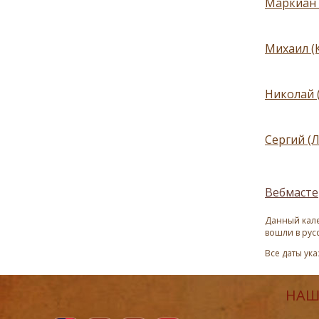
Маркиан 
Михаил (
Николай 
Сергий (
Вебмасте
Данный кале
вошли в рус
Все даты ук
НАШ