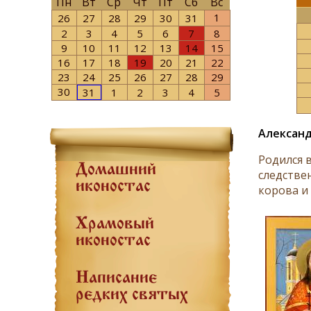
Пн
Вт
Ср
Чт
Пт
Сб
Вс
1
26
27
28
29
30
31
2
3
4
5
6
7
8
9
10
11
12
13
14
15
16
17
18
19
20
21
22
23
24
25
26
27
28
29
30
31
1
2
3
4
5
Александ
Родился 
Домашний
следстве
иконостас
корова и 
Храмовый
иконостас
Написание
редких святых