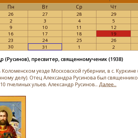
Пн
Вт
Ср
Чт
26
27
28
29
2
3
4
5
9
10
11
12
16
17
18
19
23
24
25
26
30
31
1
2
р (Русинов), пресвитер, священномученик (1938)
в Коломенском уезде Московской губернии, в с. Куркине
нному делу). Отец Александра Русинова был священнико
10 пчелиных ульев. Александр Русинов...
Далее...