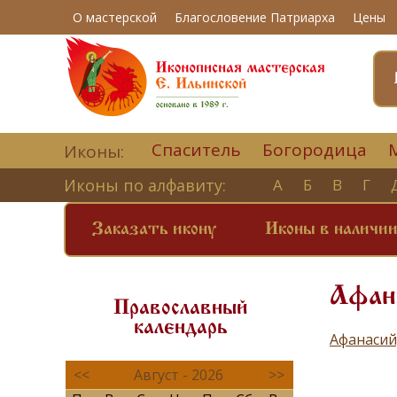
О мастерской
Благословение Патриарха
Цены
Спаситель
Богородица
Иконы:
Иконы по алфавиту:
А
Б
В
Г
Заказать икону
Иконы в наличи
Афана
Православный
календарь
Афанасий
<<
Август - 2026
>>