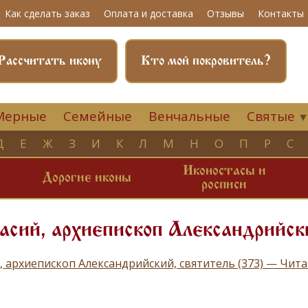
Как сделать заказ
Оплата и доставка
Отзывы
Контакты
Рассчитать икону
Кто мой покровитель?
Мерные
Семейные
Венчальные
Святые
Д
Е
Ж
З
И
К
Л
М
Н
О
П
Р
С
Иконостасы и
и
Дорогие иконы
росписи
сий, архиепископ Александрийск
, архиепископ Александрийский, святитель (373) — Чит