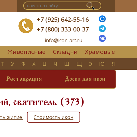
+7 (925) 642-55-16
+7 (800) 333-00-37
info@icon-art.ru
Живописные
Складни
Храмовые
▼
Т
У
Ф
Х
Ц
Ч
Ш
Щ
Э
Ю
Я
Реставрация
Доски для икон
ий, святитель (373)
ать житие
Стоимость икон