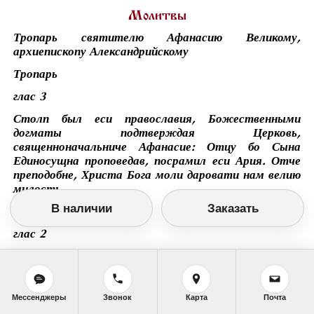
Молитвы
Тропарь святителю Афанасию Великому,
архиепископу Александрийскому
Тропарь
глас 3
Столп был еси православия, Божественными
догматы подтверждая Церковь,
священноначальниче Афанасие: Отцу бо Сына
Единосущна проповедав, посрамил еси Ария. Отче
преподобне, Христа Бога моли даровати нам велию
милость.
В наличии
Заказать
Кондак
глас 2
Православия насадив учения, злославия терния
изсекл еси, умножив семя веры одождением Духа,
преподобне, темже тя поем, Афанасие.
Мессенджеры
Звонок
Карта
Почта
Тропарь святителям Афанасию Великому и