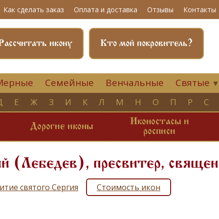
Как сделать заказ
Оплата и доставка
Отзывы
Контакты
Рассчитать икону
Кто мой покровитель?
Мерные
Семейные
Венчальные
Святые
Д
Е
Ж
З
И
К
Л
М
Н
О
П
Р
С
Иконостасы и
и
Дорогие иконы
росписи
й (Лебедев), пресвитер, свяще
итие святого Сергия
Стоимость икон