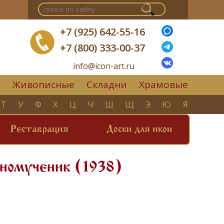
+7 (925) 642-55-16
+7 (800) 333-00-37
info@icon-art.ru
Живописные
Складни
Храмовые
▼
Т
У
Ф
Х
Ц
Ч
Ш
Щ
Э
Ю
Я
Реставрация
Доски для икон
нномученик (1938)