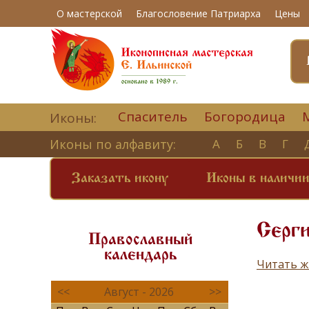
О мастерской
Благословение Патриарха
Цены
Спаситель
Богородица
Иконы:
Иконы по алфавиту:
А
Б
В
Г
Заказать икону
Иконы в наличи
Серги
Православный
календарь
Читать ж
<<
Август - 2026
>>