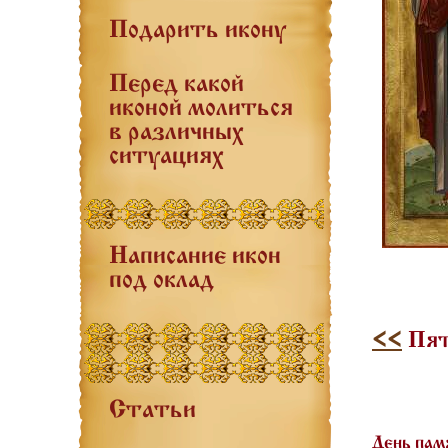
Подарить икону
Перед какой
иконой молиться
в различных
ситуациях
Написание икон
под оклад
<<
Пятн
Статьи
День пам