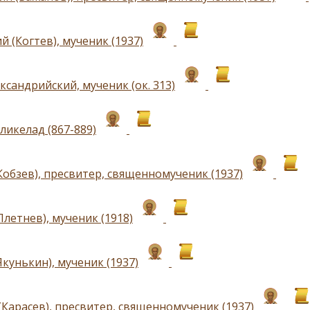
 (Когтев), мученик (1937)
сандрийский, мученик (ок. 313)
ликелад (867-889)
Кобзев), пресвитер, священномученик (1937)
летнев), мученик (1918)
кунькин), мученик (1937)
(Карасев), пресвитер, священномученик (1937)