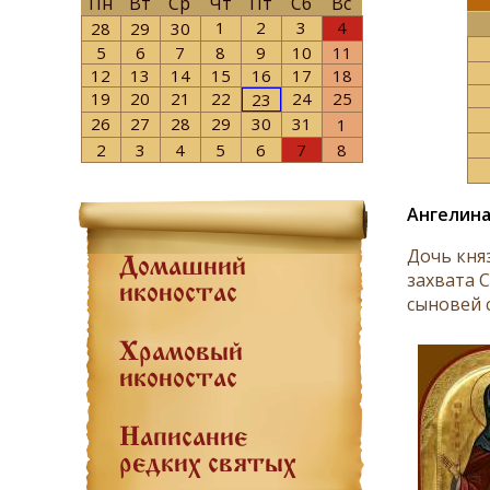
Пн
Вт
Ср
Чт
Пт
Сб
Вс
1
2
3
4
28
29
30
5
6
7
8
9
10
11
12
13
14
15
16
17
18
19
20
21
22
24
25
23
26
27
28
29
30
31
1
2
3
4
5
6
7
8
Ангелина
Дочь княз
Домашний
захвата 
иконостас
сыновей с
Храмовый
иконостас
Написание
редких святых