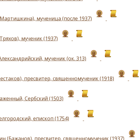
(Мартишкина), мученица (после 1937)
Тряхов), мученик (1937)
лександрийский, мученик (ок. 313)
естаков), пресвитер, священномученик (1918)
аженный, Сербский (1503)
елгородский, епископ (1754)
ин (Бажанов), пресвитер, священномученик (1937)