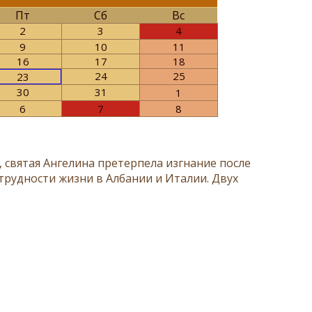
Пт
Сб
Вс
2
3
4
9
10
11
16
17
18
24
25
23
30
31
1
6
7
8
, святая Ангелина претерпела изгнание после
трудности жизни в Албании и Италии. Двух