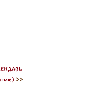
лендарь
стилю)
>>