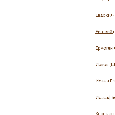
Евдокия 
Евсевий (
Ермоген А
Иаков (Ш
Иоанн Бл
Иоасаф Б
Констант