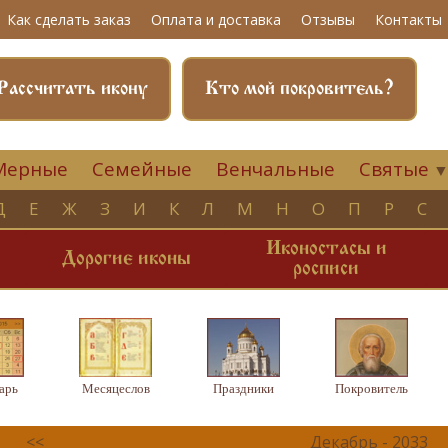
Как сделать заказ
Оплата и доставка
Отзывы
Контакты
Рассчитать икону
Кто мой покровитель?
Мерные
Семейные
Венчальные
Святые
Д
Е
Ж
З
И
К
Л
М
Н
О
П
Р
С
Иконостасы и
и
Дорогие иконы
росписи
арь
Месяцеслов
Праздники
Покровитель
<<
Декабрь - 2033