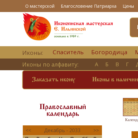
О мастерской
Благословение Патриарха
Цены
Спаситель
Богородица
Иконы:
Иконы по алфавиту:
А
Б
В
Г
Заказать икону
Иконы в наличи
Православный
календарь
Календ
<<
Декабрь - 2033
>>