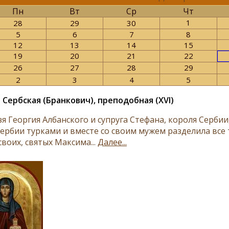
Пн
Вт
Ср
Чт
1
28
29
30
5
6
7
8
12
13
14
15
19
20
21
22
26
27
28
29
2
3
4
5
 Сербская (Бранкович), преподобная (XVI)
я Георгия Албанского и супруга Стефана, короля Сербии
Сербии турками и вместе со своим мужем разделила все 
воих, святых Максима...
Далее...