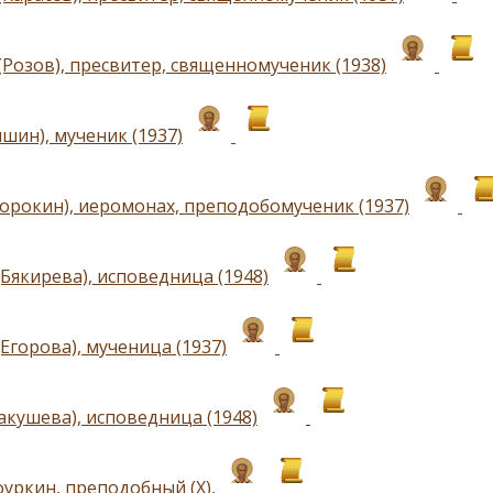
(Розов), пресвитер, священномученик (1938)
шин), мученик (1937)
Сорокин), иеромонах, преподобомученик (1937)
Бякирева), исповедница (1948)
Егорова), мученица (1937)
акушева), исповедница (1948)
уркин, преподобный (Х),