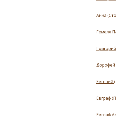
Анна (Сто
Гемелл Па
Григорий 
Дорофей 
Евгений 
Евграф (
Евграф Ал