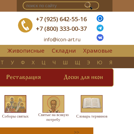
+7 (925) 642-55-16
+7 (800) 333-00-37
info@icon-art.ru
Живописные
Складни
Храмовые
▼
Т
У
Ф
Х
Ц
Ч
Ш
Щ
Э
Ю
Я
Реставрация
Доски для икон
Святые на всякую
Соборы святых
Словарь терминов
потребу
>>