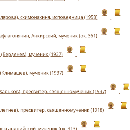
лярова), схимонахиня, исповедница (1958)
флагонянин, Анкирский, мученик (ок. 361)
(Берденев), мученик (1937)
(Климашев), мученик (1937)
(Харьков), пресвитер, священномученик (1937)
Плетнев), пресвитер, священномученик (1918)
ександрийский, мученик (ок. 313)