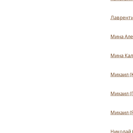
Лаврентий
Мина Алек
Мина Кал
Михаил (
Михаил (П
Михаил (Я
Николай 