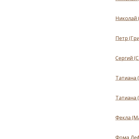
Николай 
Петр (Гри
Сергий (
Татиана (
Татиана (
Фекла (М
Фома Деф