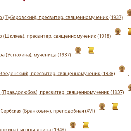
р (Туберовский), пресвитер, священномученик (1937)
р (Шкляев), пресвитер, священномученик (1918)
а (Устюхина), мученица (1937)
(Введенский), пресвитер, священномученик (1938)
 (Правдолюбов), пресвитер, священномученик (1937)
Сербская (Бранкович), преподобная (XVI)
ашкина), исповедница (1948)