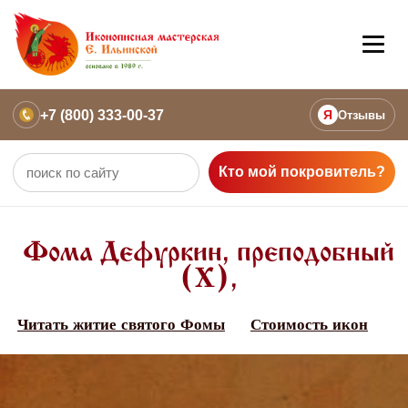
+7 (800) 333-00-37
Я
Отзывы
Кто мой покровитель?
Фома Дефуркин, преподобный
(Х),
Читать житие святого Фомы
Стоимость икон