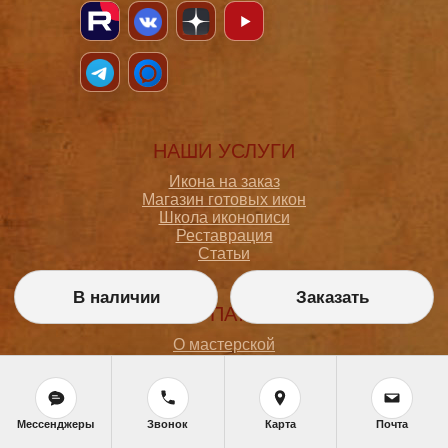
НАШИ УСЛУГИ
Икона на заказ
Магазин готовых икон
Школа иконописи
Реставрация
Статьи
В наличии
Заказать
ПОКУПАТЕЛЮ
О мастерской
Как сделать заказ
Доставка и оплата
Политика конфиденциальности
Согласие на обработку персональных данных
Мессенджеры
Звонок
Карта
Почта
Политика обработки персональных данных